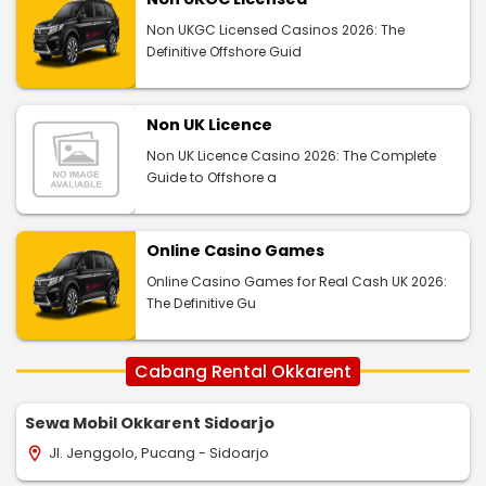
Non UKGC Licensed Casinos 2026: The
Definitive Offshore Guid
Non UK Licence
Non UK Licence Casino 2026: The Complete
Guide to Offshore a
Online Casino Games
Online Casino Games for Real Cash UK 2026:
The Definitive Gu
Cabang Rental Okkarent
Sewa Mobil Okkarent Sidoarjo
Jl. Jenggolo, Pucang - Sidoarjo
location_on