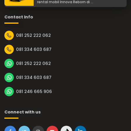
rental mobil Innova Reborn di ...
Contact Info
081 252 222 062
081 334 603 687
081 252 222 062
081 334 603 687
081 246 665 906
Connect with us