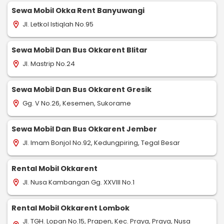
Sewa Mobil Okka Rent Banyuwangi
Jl. Letkol Istiqlah No.95
location_on
Sewa Mobil Dan Bus Okkarent Blitar
Jl. Mastrip No.24
location_on
Sewa Mobil Dan Bus Okkarent Gresik
Gg. V No.26, Kesemen, Sukorame
location_on
Sewa Mobil Dan Bus Okkarent Jember
Jl. Imam Bonjol No.92, Kedungpiring, Tegal Besar
location_on
Rental Mobil Okkarent
Jl. Nusa Kambangan Gg. XXVIII No.1
location_on
Rental Mobil Okkarent Lombok
Jl. TGH. Lopan No.15, Prapen, Kec. Praya, Praya, Nusa