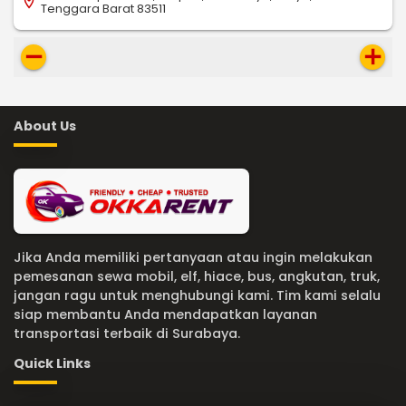
location_on
Tenggara Barat 83511
remove
add
About Us
Jika Anda memiliki pertanyaan atau ingin melakukan
pemesanan sewa mobil, elf, hiace, bus, angkutan, truk,
jangan ragu untuk menghubungi kami. Tim kami selalu
siap membantu Anda mendapatkan layanan
transportasi terbaik di Surabaya.
Quick Links