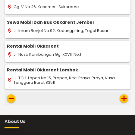
Gg. V No.26, Kesemen, Sukorame
location_on
Sewa Mobil Dan Bus Okkarent Jember
Jl. Imam Bonjol No.92, Kedungpiring, Tegal Besar
location_on
Rental Mobil Okkarent
Jl. Nusa Kambangan Gg. XXVIII No.1
location_on
Rental Mobil Okkarent Lombok
Jl. TGH. Lopan No.15, Prapen, Kec. Praya, Praya, Nusa
location_on
Tenggara Barat 83511
remove
add
About Us