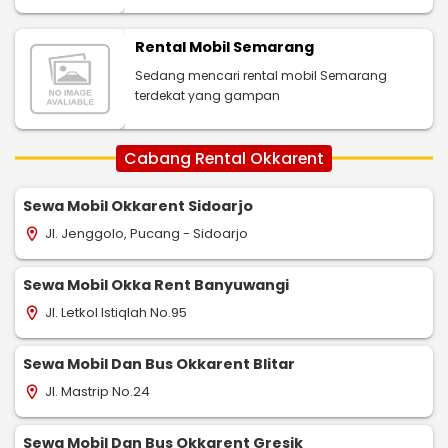
Rental Mobil Semarang
Sedang mencari rental mobil Semarang
terdekat yang gampan
Cabang Rental Okkarent
Sewa Mobil Okkarent Sidoarjo
Jl. Jenggolo, Pucang - Sidoarjo
location_on
Sewa Mobil Okka Rent Banyuwangi
Jl. Letkol Istiqlah No.95
location_on
Sewa Mobil Dan Bus Okkarent Blitar
Jl. Mastrip No.24
location_on
Sewa Mobil Dan Bus Okkarent Gresik