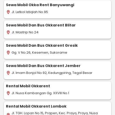
Sewa Mobil Okka Rent Banyuwangi
Jl. Letkol Istiqlah No.95
location_on
Sewa Mobil Dan Bus Okkarent Blitar
Jl. Mastrip No.24
location_on
Sewa Mobil Dan Bus Okkarent Gresik
Gg. V No.26, Kesemen, Sukorame
location_on
Sewa Mobil Dan Bus Okkarent Jember
Jl. Imam Bonjol No.92, Kedungpiring, Tegal Besar
location_on
Rental Mobil Okkarent
Jl. Nusa Kambangan Gg. XXVIII No.1
location_on
Rental Mobil Okkarent Lombok
Jl. TGH. Lopan No.15, Prapen, Kec. Praya, Praya, Nusa
location_on