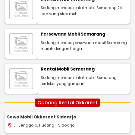
Sedang mencari rental mobil Semarang 24
jam yang siap mel
Persewaan Mobil Semarang
Sedang mencari persewaan mobil Semarang
murah dengan harga
Rental Mobil Semarang
Sedang mencari rental mobil Semarang
terdekat yang gampan
Cabang Rental Okkarent
Sewa Mobil Okkarent Sidoarjo
Jl. Jenggolo, Pucang - Sidoarjo
location_on