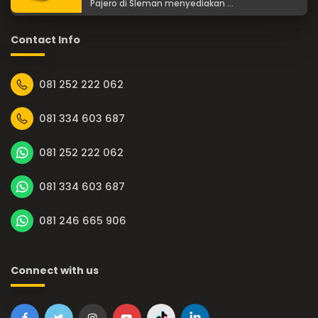
Pajero di Sleman menyediakan ...
Contact Info
081 252 222 062
081 334 603 687
081 252 222 062
081 334 603 687
081 246 665 906
Connect with us