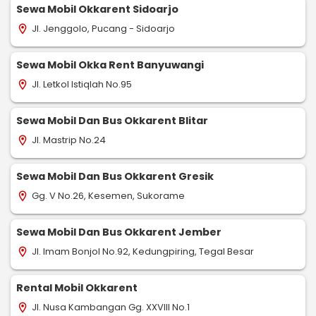
Sewa Mobil Okkarent Sidoarjo
Jl. Jenggolo, Pucang - Sidoarjo
location_on
Sewa Mobil Okka Rent Banyuwangi
Jl. Letkol Istiqlah No.95
location_on
Sewa Mobil Dan Bus Okkarent Blitar
Jl. Mastrip No.24
location_on
Sewa Mobil Dan Bus Okkarent Gresik
Gg. V No.26, Kesemen, Sukorame
location_on
Sewa Mobil Dan Bus Okkarent Jember
Jl. Imam Bonjol No.92, Kedungpiring, Tegal Besar
location_on
Rental Mobil Okkarent
Jl. Nusa Kambangan Gg. XXVIII No.1
location_on