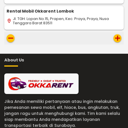
Rental Mobil Okkarent Lombok
Jl. TGH. Lopan No.15, Prapen, Kec. Praya, Praya, Nusa
location_on
Tenggara Barat 83511
remove
add
About Us
Jika Anda memiliki pertanyaan atau ingin melakukan
pemesanan sewa mobil, elf, hiace, bus, angkutan, truk,
jangan ragu untuk menghubungi kami. Tim kami selalu
siap membantu Anda mendapatkan layanan
transportasi terbaik di Surabaya.