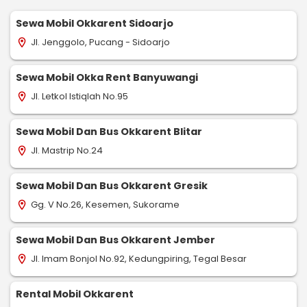
Sewa Mobil Okkarent Sidoarjo
Jl. Jenggolo, Pucang - Sidoarjo
location_on
Sewa Mobil Okka Rent Banyuwangi
Jl. Letkol Istiqlah No.95
location_on
Sewa Mobil Dan Bus Okkarent Blitar
Jl. Mastrip No.24
location_on
Sewa Mobil Dan Bus Okkarent Gresik
Gg. V No.26, Kesemen, Sukorame
location_on
Sewa Mobil Dan Bus Okkarent Jember
Jl. Imam Bonjol No.92, Kedungpiring, Tegal Besar
location_on
Rental Mobil Okkarent