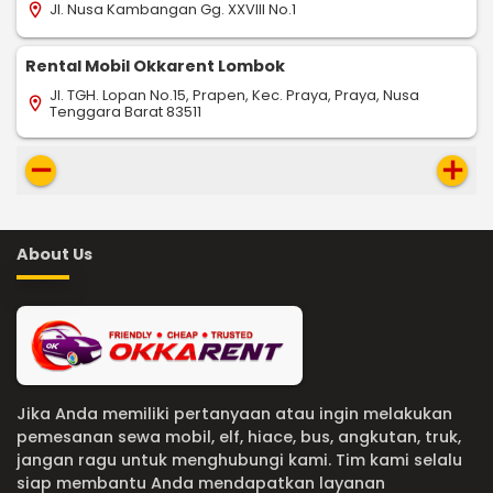
Jl. Nusa Kambangan Gg. XXVIII No.1
location_on
Rental Mobil Okkarent Lombok
Jl. TGH. Lopan No.15, Prapen, Kec. Praya, Praya, Nusa
location_on
Tenggara Barat 83511
remove
add
About Us
Jika Anda memiliki pertanyaan atau ingin melakukan
pemesanan sewa mobil, elf, hiace, bus, angkutan, truk,
jangan ragu untuk menghubungi kami. Tim kami selalu
siap membantu Anda mendapatkan layanan