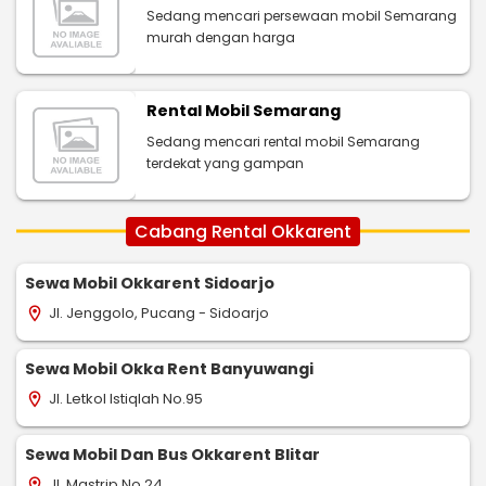
Sedang mencari persewaan mobil Semarang
murah dengan harga
Rental Mobil Semarang
Sedang mencari rental mobil Semarang
terdekat yang gampan
Cabang Rental Okkarent
Sewa Mobil Okkarent Sidoarjo
Jl. Jenggolo, Pucang - Sidoarjo
location_on
Sewa Mobil Okka Rent Banyuwangi
Jl. Letkol Istiqlah No.95
location_on
Sewa Mobil Dan Bus Okkarent Blitar
Jl. Mastrip No.24
location_on