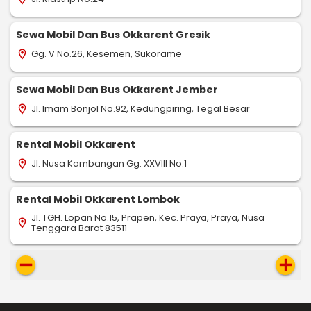
Sewa Mobil Dan Bus Okkarent Gresik
Gg. V No.26, Kesemen, Sukorame
location_on
Sewa Mobil Dan Bus Okkarent Jember
Jl. Imam Bonjol No.92, Kedungpiring, Tegal Besar
location_on
Rental Mobil Okkarent
Jl. Nusa Kambangan Gg. XXVIII No.1
location_on
Rental Mobil Okkarent Lombok
Jl. TGH. Lopan No.15, Prapen, Kec. Praya, Praya, Nusa
location_on
Tenggara Barat 83511
remove
add