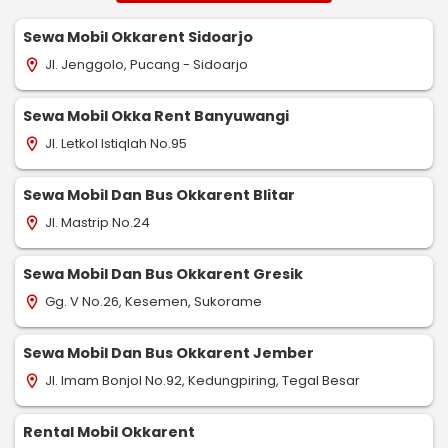
Sewa Mobil Okkarent Sidoarjo
Jl. Jenggolo, Pucang - Sidoarjo
location_on
Sewa Mobil Okka Rent Banyuwangi
Jl. Letkol Istiqlah No.95
location_on
Sewa Mobil Dan Bus Okkarent Blitar
Jl. Mastrip No.24
location_on
Sewa Mobil Dan Bus Okkarent Gresik
Gg. V No.26, Kesemen, Sukorame
location_on
Sewa Mobil Dan Bus Okkarent Jember
Jl. Imam Bonjol No.92, Kedungpiring, Tegal Besar
location_on
Rental Mobil Okkarent