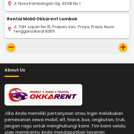
Jl. Nusa Kambangan Gg. XXVIII No.1
location_on
Rental Mobil Okkarent Lombok
Jl. TGH. Lopan No.15, Prapen, Kec. Praya, Praya, Nusa
location_on
Tenggara Barat 83511
remove
add
About Us
Jika Anda memiliki pertanyaan atau ingin melakukan
pemesanan sewa mobil, elf, hiace, bus, angkutan, truk,
jangan ragu untuk menghubungi kami. Tim kami selalu
siap membantu Anda mendapatkan layanan