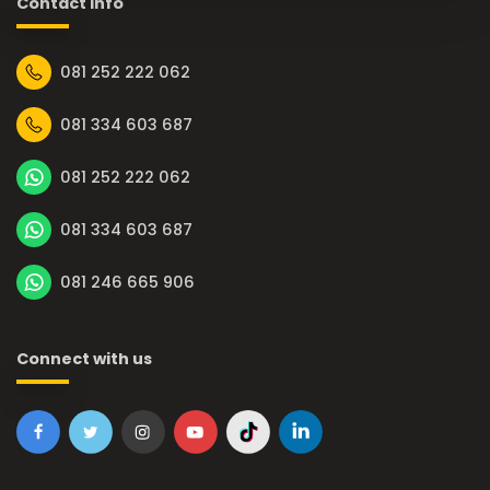
Contact Info
081 252 222 062
081 334 603 687
081 252 222 062
081 334 603 687
081 246 665 906
Connect with us