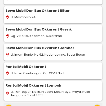
Sewa Mobil Dan Bus Okkarent Blitar
Jl. Mastrip No.24
location_on
Sewa Mobil Dan Bus Okkarent Gresik
Gg. V No.26, Kesemen, Sukorame
location_on
Sewa Mobil Dan Bus Okkarent Jember
Jl. Imam Bonjol No.92, Kedungpiring, Tegal Besar
location_on
Rental Mobil Okkarent
Jl. Nusa Kambangan Gg. XXVIII No.1
location_on
Rental Mobil Okkarent Lombok
Jl. TGH. Lopan No.15, Prapen, Kec. Praya, Praya, Nusa
location_on
Tenggara Barat 83511