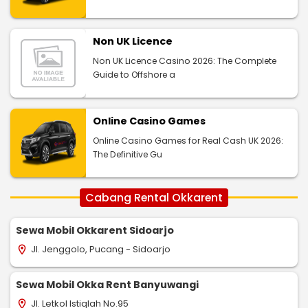
Non UK Licence
Non UK Licence Casino 2026: The Complete
Guide to Offshore a
Online Casino Games
Online Casino Games for Real Cash UK 2026:
The Definitive Gu
Cabang Rental Okkarent
Sewa Mobil Okkarent Sidoarjo
Jl. Jenggolo, Pucang - Sidoarjo
location_on
Sewa Mobil Okka Rent Banyuwangi
Jl. Letkol Istiqlah No.95
location_on