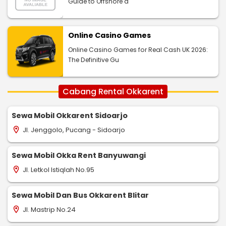
Guide to Offshore a
Online Casino Games
Online Casino Games for Real Cash UK 2026:
The Definitive Gu
Cabang Rental Okkarent
Sewa Mobil Okkarent Sidoarjo
Jl. Jenggolo, Pucang - Sidoarjo
location_on
Sewa Mobil Okka Rent Banyuwangi
Jl. Letkol Istiqlah No.95
location_on
Sewa Mobil Dan Bus Okkarent Blitar
Jl. Mastrip No.24
location_on