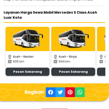
Layanan Harga Sewa Mobil Mercedes S Class Aceh
Luar Kota
-
-
pin_drop
pin_drop
pin_drop
Aceh
Medan
Aceh
Binjai
Ac
605 km
594 km
72
map
map
map
Pesan Sekarang
Pesan Sekarang
P
Bagikan