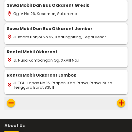
Sewa Mobil Dan Bus Okkarent Gresik
Gg. V No.26, Kesemen, Sukorame
location_on
Sewa Mobil Dan Bus Okkarent Jember
Jl. Imam Bonjol No.92, Kedungpiring, Tegal Besar
location_on
Rental Mobil Okkarent
Jl. Nusa Kambangan Gg. XXVIII No.1
location_on
Rental Mobil Okkarent Lombok
Jl. TGH. Lopan No.15, Prapen, Kec. Praya, Praya, Nusa
location_on
Tenggara Barat 83511
remove
add
About Us