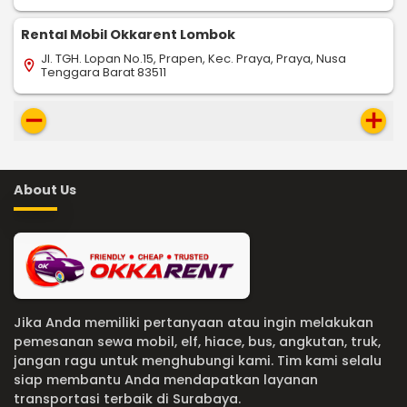
Rental Mobil Okkarent Lombok
Jl. TGH. Lopan No.15, Prapen, Kec. Praya, Praya, Nusa
location_on
Tenggara Barat 83511
remove
add
About Us
Jika Anda memiliki pertanyaan atau ingin melakukan
pemesanan sewa mobil, elf, hiace, bus, angkutan, truk,
jangan ragu untuk menghubungi kami. Tim kami selalu
siap membantu Anda mendapatkan layanan
transportasi terbaik di Surabaya.