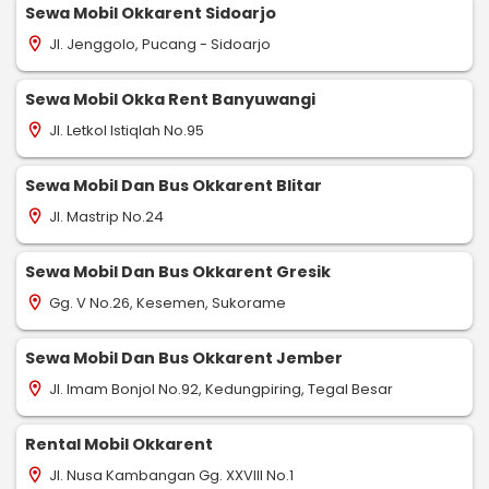
Sewa Mobil Okkarent Sidoarjo
Jl. Jenggolo, Pucang - Sidoarjo
location_on
Sewa Mobil Okka Rent Banyuwangi
Jl. Letkol Istiqlah No.95
location_on
Sewa Mobil Dan Bus Okkarent Blitar
Jl. Mastrip No.24
location_on
Sewa Mobil Dan Bus Okkarent Gresik
Gg. V No.26, Kesemen, Sukorame
location_on
Sewa Mobil Dan Bus Okkarent Jember
Jl. Imam Bonjol No.92, Kedungpiring, Tegal Besar
location_on
Rental Mobil Okkarent
Jl. Nusa Kambangan Gg. XXVIII No.1
location_on