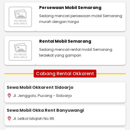
Persewaan Mobil Semarang
Sedang mencari persewaan mobil Semarang
murah dengan harga
Rental Mobil Semarang
Sedang mencari rental mobil Semarang
terdekat yang gampan
Cabang Rental Okkarent
Sewa Mobil Okkarent Sidoarjo
Jl. Jenggolo, Pucang - Sidoarjo
location_on
Sewa Mobil Okka Rent Banyuwangi
Jl. Letkol Istiqlah No.95
location_on