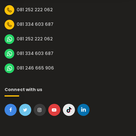
081 252 222 062
081 334 603 687
081 252 222 062
081 334 603 687
081 246 665 906
Connect with us