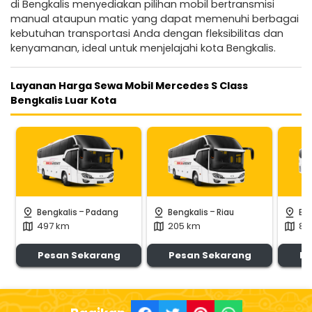
di Bengkalis menyediakan pilihan mobil bertransmisi
manual ataupun matic yang dapat memenuhi berbagai
kebutuhan transportasi Anda dengan fleksibilitas dan
kenyamanan, ideal untuk menjelajahi kota Bengkalis.
Layanan Harga Sewa Mobil Mercedes S Class
Bengkalis Luar Kota
-
-
pin_drop
pin_drop
pin_drop
Bengkalis
Padang
Bengkalis
Riau
Be
497 km
205 km
82
map
map
map
Pesan Sekarang
Pesan Sekarang
Pe