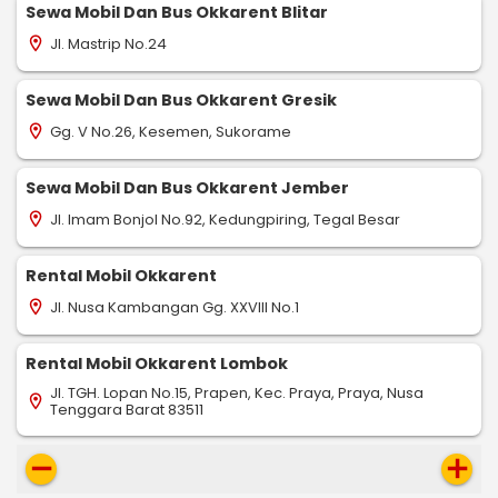
Sewa Mobil Dan Bus Okkarent Blitar
Jl. Mastrip No.24
location_on
Sewa Mobil Dan Bus Okkarent Gresik
Gg. V No.26, Kesemen, Sukorame
location_on
Sewa Mobil Dan Bus Okkarent Jember
Jl. Imam Bonjol No.92, Kedungpiring, Tegal Besar
location_on
Rental Mobil Okkarent
Jl. Nusa Kambangan Gg. XXVIII No.1
location_on
Rental Mobil Okkarent Lombok
Jl. TGH. Lopan No.15, Prapen, Kec. Praya, Praya, Nusa
location_on
Tenggara Barat 83511
remove
add