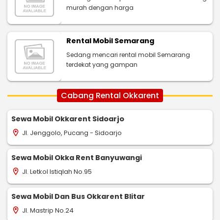
murah dengan harga
Rental Mobil Semarang
Sedang mencari rental mobil Semarang
terdekat yang gampan
Cabang Rental Okkarent
Sewa Mobil Okkarent Sidoarjo
Jl. Jenggolo, Pucang - Sidoarjo
location_on
Sewa Mobil Okka Rent Banyuwangi
Jl. Letkol Istiqlah No.95
location_on
Sewa Mobil Dan Bus Okkarent Blitar
Jl. Mastrip No.24
location_on