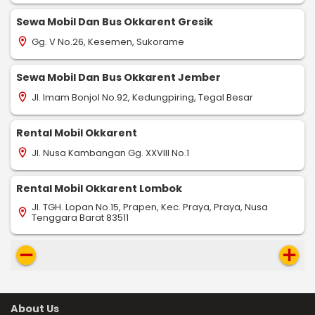
Sewa Mobil Dan Bus Okkarent Gresik
Gg. V No.26, Kesemen, Sukorame
location_on
Sewa Mobil Dan Bus Okkarent Jember
Jl. Imam Bonjol No.92, Kedungpiring, Tegal Besar
location_on
Rental Mobil Okkarent
Jl. Nusa Kambangan Gg. XXVIII No.1
location_on
Rental Mobil Okkarent Lombok
Jl. TGH. Lopan No.15, Prapen, Kec. Praya, Praya, Nusa
location_on
Tenggara Barat 83511
remove
add
About Us