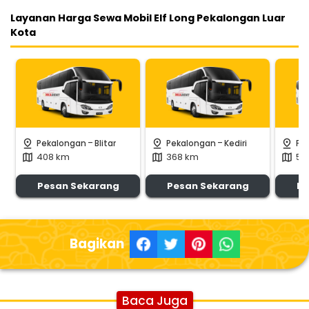
Layanan Harga Sewa Mobil Elf Long Pekalongan Luar
Kota
-
-
pin_drop
pin_drop
pin_drop
Pekalongan
Blitar
Pekalongan
Kediri
Pe
408 km
368 km
50
map
map
map
Pesan Sekarang
Pesan Sekarang
Pe
Bagikan
Baca Juga