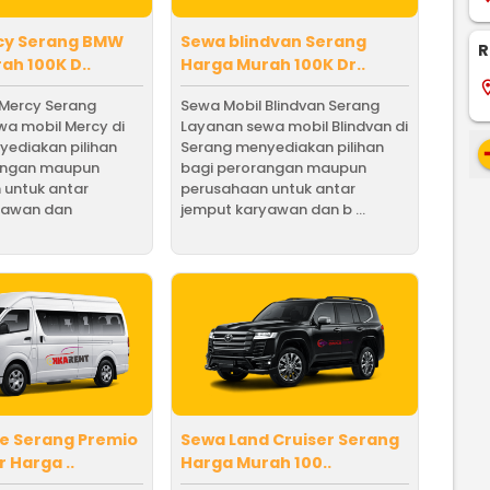
cy Serang BMW
Sewa blindvan Serang
R
ah 100K D..
Harga Murah 100K Dr..
locati
 Mercy Serang
Sewa Mobil Blindvan Serang
a mobil Mercy di
Layanan sewa mobil Blindvan di
yediakan pilihan
Serang menyediakan pilihan
re
angan maupun
bagi perorangan maupun
 untuk antar
perusahaan untuk antar
yawan dan
jemput karyawan dan b ...
e Serang Premio
Sewa Land Cruiser Serang
Harga ..
Harga Murah 100..