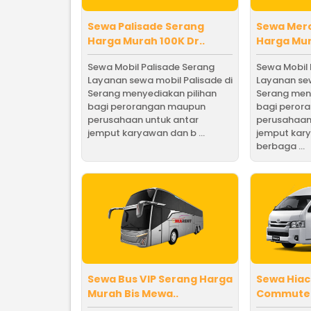
Sewa Palisade Serang
Sewa Mer
Harga Murah 100K Dr..
Harga Mur
Sewa Mobil Palisade Serang
Sewa Mobil
Layanan sewa mobil Palisade di
Layanan sew
Serang menyediakan pilihan
Serang men
bagi perorangan maupun
bagi peror
perusahaan untuk antar
perusahaan
jemput karyawan dan b ...
jemput kar
berbaga ...
Sewa Bus VIP Serang Harga
Sewa Hiac
Murah Bis Mewa..
Commuter 