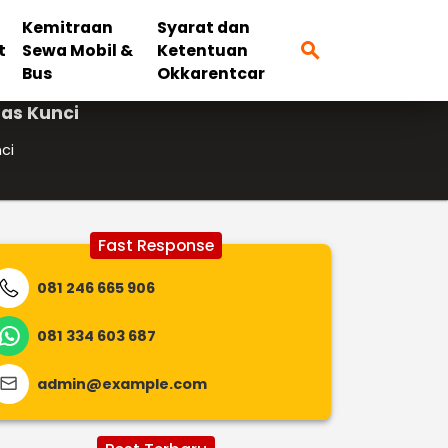
Kemitraan
Syarat dan
search
t
Sewa Mobil &
Ketentuan
Bus
Okkarentcar
as Kunci
ci
Fast Response
081 246 665 906
081 334 603 687
admin@example.com