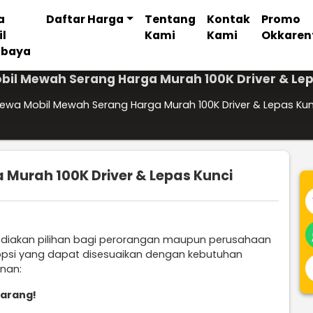
a
Daftar Harga
Tentang
Kontak
Promo
il
Kami
Kami
Okkaren
abaya
bil Mewah Serang Harga Murah 100K Driver & Lep
ewa Mobil Mewah Serang Harga Murah 100K Driver & Lepas Kun
Murah 100K Driver & Lepas Kunci
diakan pilihan bagi perorangan maupun perusahaan
opsi yang dapat disesuaikan dengan kebutuhan
anan:
karang!