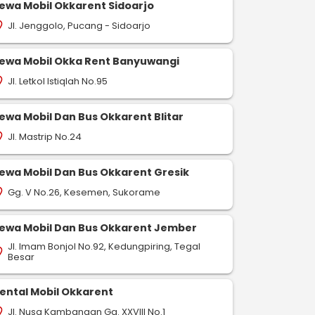
ewa Mobil Okkarent Sidoarjo
Jl. Jenggolo, Pucang - Sidoarjo
on_on
-
-
-
drop
pin_drop
pin_drop
Serang
Semarang
Serang
Tangerang
Serang
ewa Mobil Okka Rent Banyuwangi
517 km
66,1 km
594 km
ap
map
map
Jl. Letkol Istiqlah No.95
on_on
Pesan Sekarang
Pesan Sekarang
Pesan S
ewa Mobil Dan Bus Okkarent Blitar
Jl. Mastrip No.24
on_on
ewa Mobil Dan Bus Okkarent Gresik
Gg. V No.26, Kesemen, Sukorame
on_on
ewa Mobil Dan Bus Okkarent Jember
Jl. Imam Bonjol No.92, Kedungpiring, Tegal
on_on
Besar
ental Mobil Okkarent
Jl. Nusa Kambangan Gg. XXVIII No.1
on_on