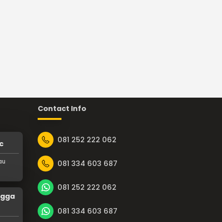
Contact Info
081 252 222 062
c
au
081 334 603 687
081 252 222 062
ngga
081 334 603 687