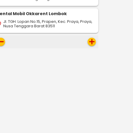
ental Mobil Okkarent Lombok
Jl. TGH. Lopan No.15, Prapen, Kec. Praya, Praya,
on_on
Nusa Tenggara Barat 83511
move
add