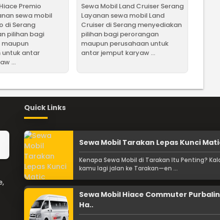
Hiace Premio
Sewa Mobil Land Cruiser Serang
anan sewa mobil
Layanan sewa mobil Land
o di Serang
Cruiser di Serang menyediakan
 pilihan bagi
pilihan bagi perorangan
n maupun
maupun perusahaan untuk
 untuk antar
antar jemput karyaw ...
w ...
Quick Links
Sewa Mobil Tarakan Lepas Kunci Mati
Kenapa Sewa Mobil di Tarakan Itu Penting? Kal
kamu lagi jalan ke Tarakan—en ...
e,
Sewa Mobil Hiace Commuter Purbali
Ha..