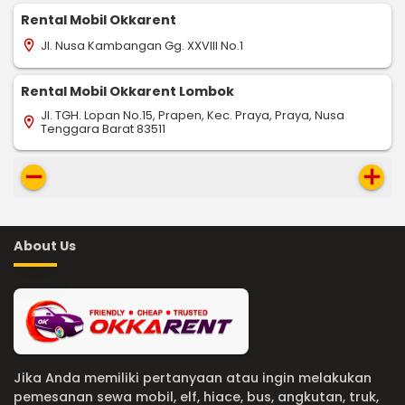
Rental Mobil Okkarent
Jl. Nusa Kambangan Gg. XXVIII No.1
location_on
Rental Mobil Okkarent Lombok
Jl. TGH. Lopan No.15, Prapen, Kec. Praya, Praya, Nusa
location_on
Tenggara Barat 83511
remove
add
About Us
Jika Anda memiliki pertanyaan atau ingin melakukan
pemesanan sewa mobil, elf, hiace, bus, angkutan, truk,