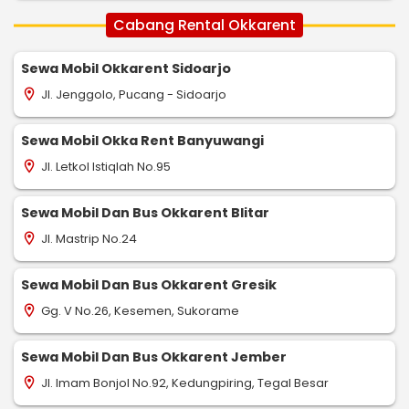
Cabang Rental Okkarent
Sewa Mobil Okkarent Sidoarjo
Jl. Jenggolo, Pucang - Sidoarjo
location_on
Sewa Mobil Okka Rent Banyuwangi
Jl. Letkol Istiqlah No.95
location_on
Sewa Mobil Dan Bus Okkarent Blitar
Jl. Mastrip No.24
location_on
Sewa Mobil Dan Bus Okkarent Gresik
Gg. V No.26, Kesemen, Sukorame
location_on
Sewa Mobil Dan Bus Okkarent Jember
Jl. Imam Bonjol No.92, Kedungpiring, Tegal Besar
location_on