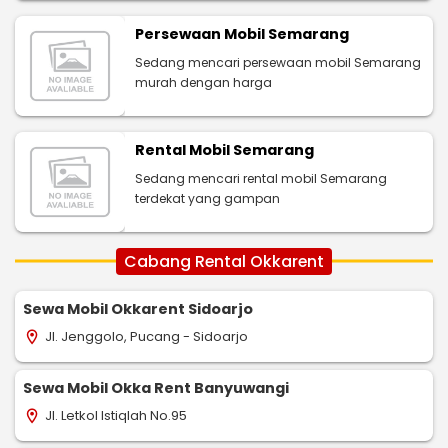
Persewaan Mobil Semarang
Sedang mencari persewaan mobil Semarang
murah dengan harga
Rental Mobil Semarang
Sedang mencari rental mobil Semarang
terdekat yang gampan
Cabang Rental Okkarent
Sewa Mobil Okkarent Sidoarjo
Jl. Jenggolo, Pucang - Sidoarjo
location_on
Sewa Mobil Okka Rent Banyuwangi
Jl. Letkol Istiqlah No.95
location_on