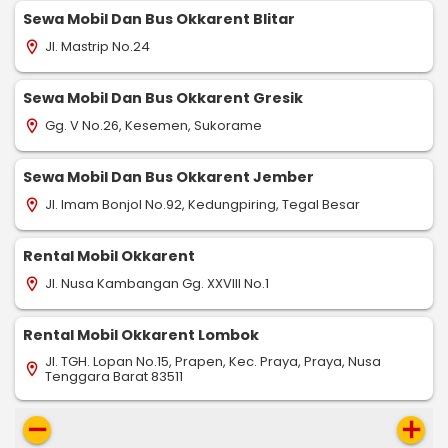
Sewa Mobil Dan Bus Okkarent Blitar
Jl. Mastrip No.24
location_on
Sewa Mobil Dan Bus Okkarent Gresik
Gg. V No.26, Kesemen, Sukorame
location_on
Sewa Mobil Dan Bus Okkarent Jember
Jl. Imam Bonjol No.92, Kedungpiring, Tegal Besar
location_on
Rental Mobil Okkarent
Jl. Nusa Kambangan Gg. XXVIII No.1
location_on
Rental Mobil Okkarent Lombok
Jl. TGH. Lopan No.15, Prapen, Kec. Praya, Praya, Nusa
location_on
Tenggara Barat 83511
remove
add