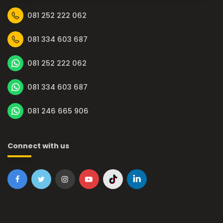
081 252 222 062
081 334 603 687
081 252 222 062
081 334 603 687
081 246 665 906
Connect with us