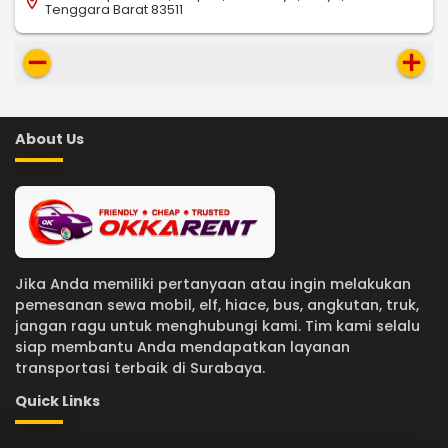
location_on
Tenggara Barat 83511
remove
add
About Us
Jika Anda memiliki pertanyaan atau ingin melakukan
pemesanan sewa mobil, elf, hiace, bus, angkutan, truk,
jangan ragu untuk menghubungi kami. Tim kami selalu
siap membantu Anda mendapatkan layanan
transportasi terbaik di Surabaya.
Quick Links