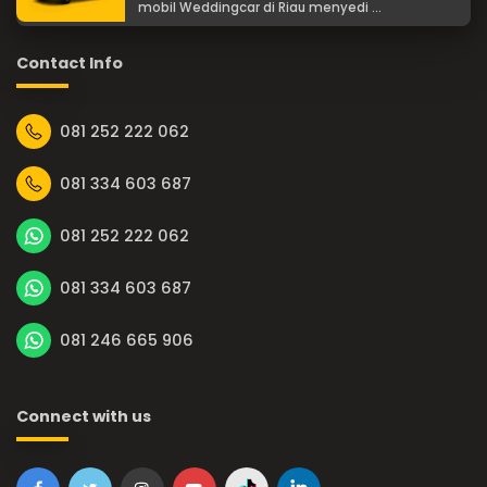
mobil Weddingcar di Riau menyedi ...
Contact Info
081 252 222 062
081 334 603 687
081 252 222 062
081 334 603 687
081 246 665 906
Connect with us