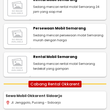
Sedang mencari rental mobil Semarang 24
jam yang siap mel
Persewaan Mobil Semarang
Sedang mencari persewaan mobil Semarang
murah dengan harga
Rental Mobil Semarang
Sedang mencari rental mobil Semarang
terdekat yang gampan
Cabang Rental Okkarent
Sewa Mobil Okkarent Sidoarjo
Jl. Jenggolo, Pucang - Sidoarjo
location_on