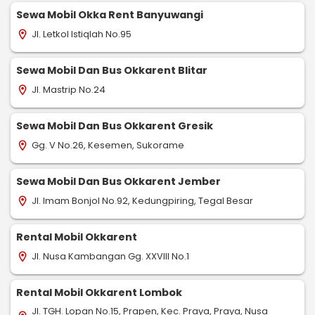
Sewa Mobil Okka Rent Banyuwangi
Jl. Letkol Istiqlah No.95
location_on
Sewa Mobil Dan Bus Okkarent Blitar
Jl. Mastrip No.24
location_on
Sewa Mobil Dan Bus Okkarent Gresik
Gg. V No.26, Kesemen, Sukorame
location_on
Sewa Mobil Dan Bus Okkarent Jember
Jl. Imam Bonjol No.92, Kedungpiring, Tegal Besar
location_on
Rental Mobil Okkarent
Jl. Nusa Kambangan Gg. XXVIII No.1
location_on
Rental Mobil Okkarent Lombok
Jl. TGH. Lopan No.15, Prapen, Kec. Praya, Praya, Nusa