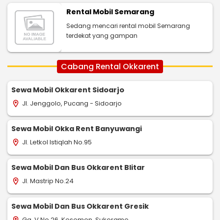
Rental Mobil Semarang
Sedang mencari rental mobil Semarang
terdekat yang gampan
Cabang Rental Okkarent
Sewa Mobil Okkarent Sidoarjo
Jl. Jenggolo, Pucang - Sidoarjo
location_on
Sewa Mobil Okka Rent Banyuwangi
Jl. Letkol Istiqlah No.95
location_on
Sewa Mobil Dan Bus Okkarent Blitar
Jl. Mastrip No.24
location_on
Sewa Mobil Dan Bus Okkarent Gresik
Gg. V No.26, Kesemen, Sukorame
location_on