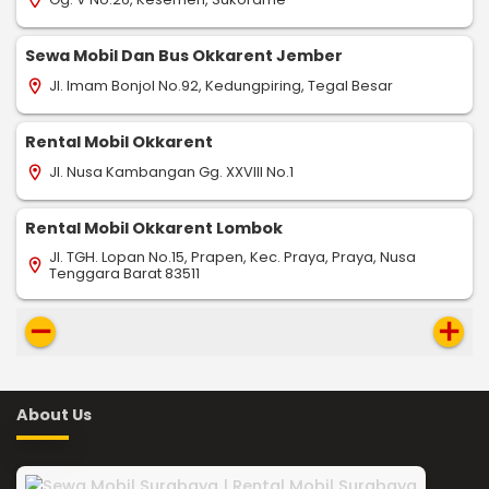
Sewa Mobil Dan Bus Okkarent Jember
Jl. Imam Bonjol No.92, Kedungpiring, Tegal Besar
location_on
Rental Mobil Okkarent
Jl. Nusa Kambangan Gg. XXVIII No.1
location_on
Rental Mobil Okkarent Lombok
Jl. TGH. Lopan No.15, Prapen, Kec. Praya, Praya, Nusa
location_on
Tenggara Barat 83511
remove
add
About Us