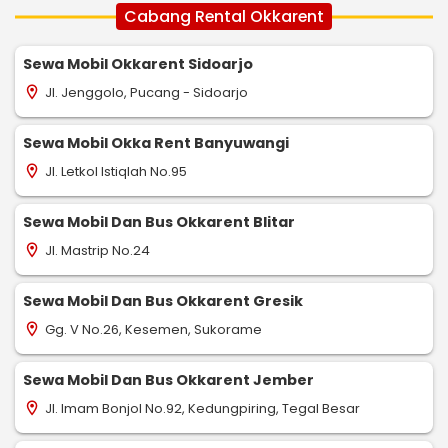
Cabang Rental Okkarent
Sewa Mobil Okkarent Sidoarjo
Jl. Jenggolo, Pucang - Sidoarjo
location_on
Sewa Mobil Okka Rent Banyuwangi
Jl. Letkol Istiqlah No.95
location_on
Sewa Mobil Dan Bus Okkarent Blitar
Jl. Mastrip No.24
location_on
Sewa Mobil Dan Bus Okkarent Gresik
Gg. V No.26, Kesemen, Sukorame
location_on
Sewa Mobil Dan Bus Okkarent Jember
Jl. Imam Bonjol No.92, Kedungpiring, Tegal Besar
location_on