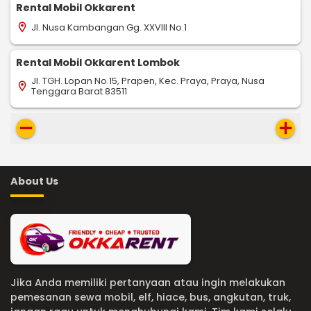
Rental Mobil Okkarent
Jl. Nusa Kambangan Gg. XXVIII No.1
location_on
Rental Mobil Okkarent Lombok
Jl. TGH. Lopan No.15, Prapen, Kec. Praya, Praya, Nusa
location_on
Tenggara Barat 83511
remove
add
About Us
Jika Anda memiliki pertanyaan atau ingin melakukan
pemesanan sewa mobil, elf, hiace, bus, angkutan, truk,