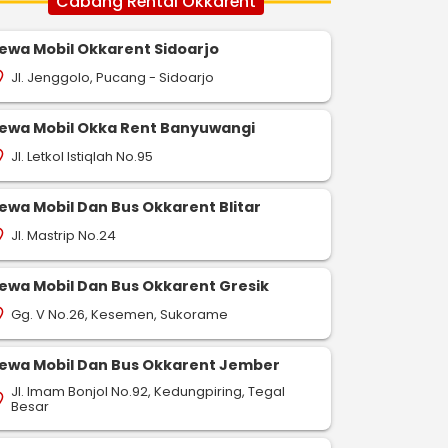
Cabang Rental Okkarent
ewa Mobil Okkarent Sidoarjo
Jl. Jenggolo, Pucang - Sidoarjo
on_on
ewa Mobil Okka Rent Banyuwangi
Jl. Letkol Istiqlah No.95
on_on
ewa Mobil Dan Bus Okkarent Blitar
Jl. Mastrip No.24
on_on
ewa Mobil Dan Bus Okkarent Gresik
Gg. V No.26, Kesemen, Sukorame
on_on
ewa Mobil Dan Bus Okkarent Jember
Jl. Imam Bonjol No.92, Kedungpiring, Tegal
on_on
Besar