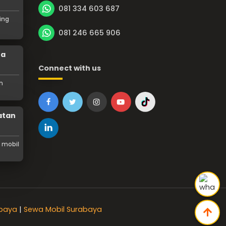
081 334 603 687
ing
081 246 665 906
ta
Connect with us
n
atan
 mobil
abaya
|
Sewa Mobil Surabaya
arrow_upward