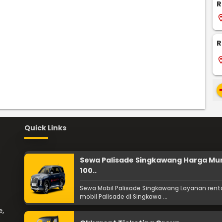
R
locati
R
locati
re
Quick Links
Sewa Palisade Singkawang Harga Mu
100..
Sewa Mobil Palisade Singkawang Layanan rent
mobil Palisade di Singkawa ...
e,