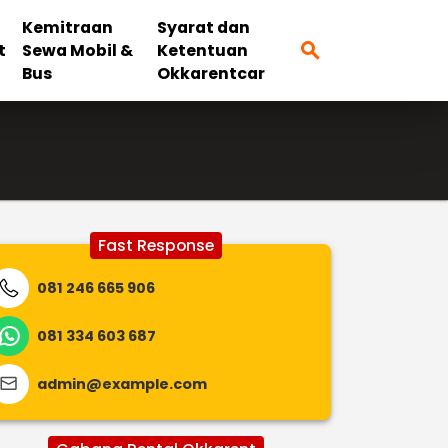
Kemitraan
Syarat dan
search
t
Sewa Mobil &
Ketentuan
Bus
Okkarentcar
Fast Response
081 246 665 906
081 334 603 687
admin@example.com