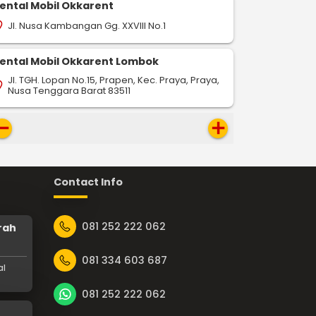
ental Mobil Okkarent
Jl. Nusa Kambangan Gg. XXVIII No.1
on_on
ental Mobil Okkarent Lombok
Jl. TGH. Lopan No.15, Prapen, Kec. Praya, Praya,
on_on
Nusa Tenggara Barat 83511
move
add
Contact Info
081 252 222 062
rah
081 334 603 687
al
081 252 222 062