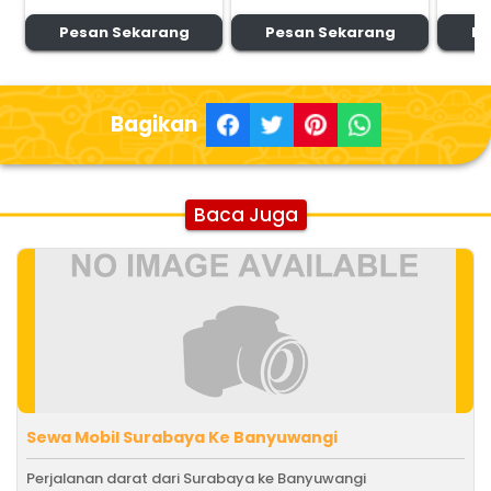
Pesan Sekarang
Pesan Sekarang
Pe
Bagikan
Baca Juga
Sewa Mobil Surabaya Ke Banyuwangi
Perjalanan darat dari Surabaya ke Banyuwangi