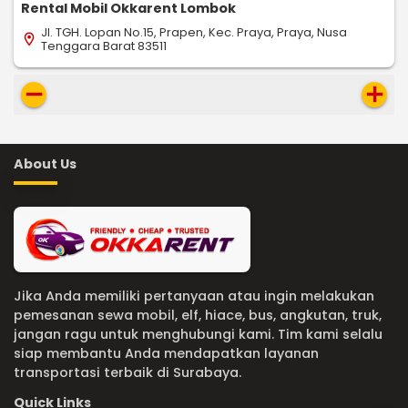
Rental Mobil Okkarent Lombok
Jl. TGH. Lopan No.15, Prapen, Kec. Praya, Praya, Nusa
location_on
Tenggara Barat 83511
remove
add
About Us
Jika Anda memiliki pertanyaan atau ingin melakukan
pemesanan sewa mobil, elf, hiace, bus, angkutan, truk,
jangan ragu untuk menghubungi kami. Tim kami selalu
siap membantu Anda mendapatkan layanan
transportasi terbaik di Surabaya.
Quick Links