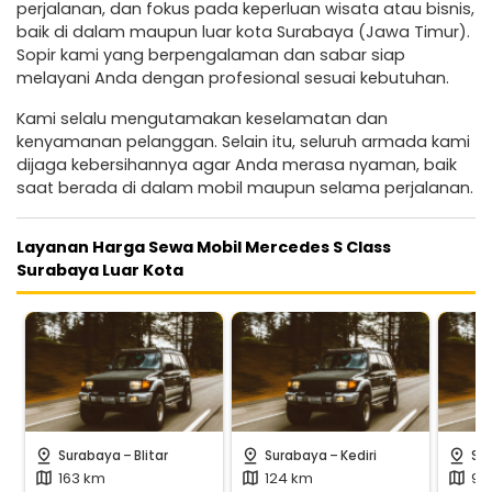
perjalanan, dan fokus pada keperluan wisata atau bisnis,
baik di dalam maupun luar kota Surabaya (Jawa Timur).
Sopir kami yang berpengalaman dan sabar siap
melayani Anda dengan profesional sesuai kebutuhan.
Kami selalu mengutamakan keselamatan dan
kenyamanan pelanggan. Selain itu, seluruh armada kami
dijaga kebersihannya agar Anda merasa nyaman, baik
saat berada di dalam mobil maupun selama perjalanan.
Layanan Harga Sewa Mobil Mercedes S Class
Surabaya Luar Kota
-
-
pin_drop
pin_drop
pin_drop
Surabaya
Blitar
Surabaya
Kediri
Su
163 km
124 km
95
map
map
map