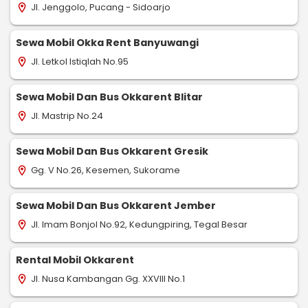
Jl. Jenggolo, Pucang - Sidoarjo
location_on
Sewa Mobil Okka Rent Banyuwangi
Jl. Letkol Istiqlah No.95
location_on
Sewa Mobil Dan Bus Okkarent Blitar
Jl. Mastrip No.24
location_on
Sewa Mobil Dan Bus Okkarent Gresik
Gg. V No.26, Kesemen, Sukorame
location_on
Sewa Mobil Dan Bus Okkarent Jember
Jl. Imam Bonjol No.92, Kedungpiring, Tegal Besar
location_on
Rental Mobil Okkarent
Jl. Nusa Kambangan Gg. XXVIII No.1
location_on