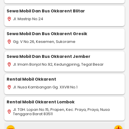
Sewa Mobil Dan Bus Okkarent Blitar
Jl. Mastrip No.24
location_on
Sewa Mobil Dan Bus Okkarent Gresik
Gg. V No.26, Kesemen, Sukorame
location_on
Sewa Mobil Dan Bus Okkarent Jember
Jl. Imam Bonjol No.92, Kedungpiring, Tegal Besar
location_on
Rental Mobil Okkarent
Jl. Nusa Kambangan Gg. XXVIII No.1
location_on
Rental Mobil Okkarent Lombok
Jl. TGH. Lopan No.15, Prapen, Kec. Praya, Praya, Nusa
location_on
Tenggara Barat 83511