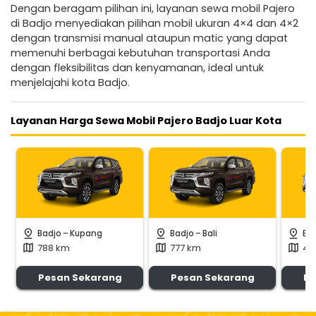
Dengan beragam pilihan ini, layanan sewa mobil Pajero
di Badjo menyediakan pilihan mobil ukuran 4×4 dan 4×2
dengan transmisi manual ataupun matic yang dapat
memenuhi berbagai kebutuhan transportasi Anda
dengan fleksibilitas dan kenyamanan, ideal untuk
menjelajahi kota Badjo.
Layanan Harga Sewa Mobil Pajero Badjo Luar Kota
-
-
pin_drop
pin_drop
pin_drop
Badjo
Kupang
Badjo
Bali
Ba
788 km
777 km
40
map
map
map
Pesan Sekarang
Pesan Sekarang
Pe