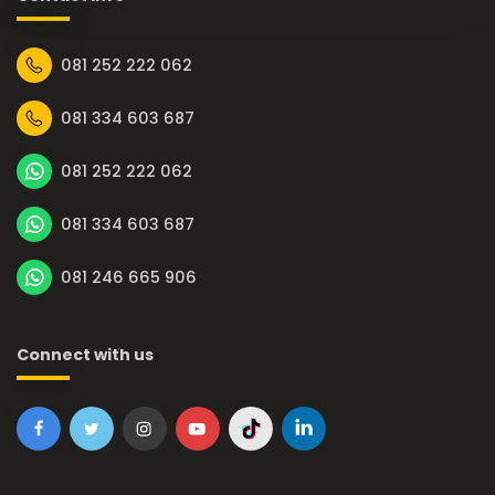
081 252 222 062
081 334 603 687
081 252 222 062
081 334 603 687
081 246 665 906
Connect with us