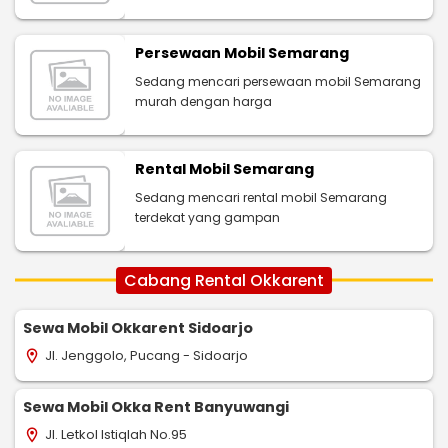
Persewaan Mobil Semarang
Sedang mencari persewaan mobil Semarang
murah dengan harga
Rental Mobil Semarang
Sedang mencari rental mobil Semarang
terdekat yang gampan
Cabang Rental Okkarent
Sewa Mobil Okkarent Sidoarjo
Jl. Jenggolo, Pucang - Sidoarjo
location_on
Sewa Mobil Okka Rent Banyuwangi
Jl. Letkol Istiqlah No.95
location_on