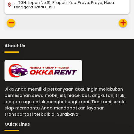
Jl. TGH. Lopan No.15, Prapen, Kec. Praya, Praya, Nusa
location_on
Tenggara Barat 83511
remove
add
About Us
Jika Anda memiliki pertanyaan atau ingin melakukan
pemesanan sewa mobil, elf, hiace, bus, angkutan, truk,
jangan ragu untuk menghubungi kami. Tim kami selalu
siap membantu Anda mendapatkan layanan
transportasi terbaik di Surabaya.
Quick Links