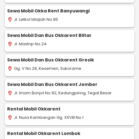
Sewa Mobil Okka Rent Banyuwangi
Jl. Letkol Istiqlah No.95
location_on
Sewa Mobil Dan Bus Okkarent Blitar
Jl. Mastrip No.24
location_on
Sewa Mobil Dan Bus Okkarent Gresik
Gg. V No.26, Kesemen, Sukorame
location_on
Sewa Mobil Dan Bus Okkarent Jember
Jl. Imam Bonjol No.92, Kedungpiring, Tegal Besar
location_on
Rental Mobil Okkarent
Jl. Nusa Kambangan Gg. XXVIII No.1
location_on
Rental Mobil Okkarent Lombok