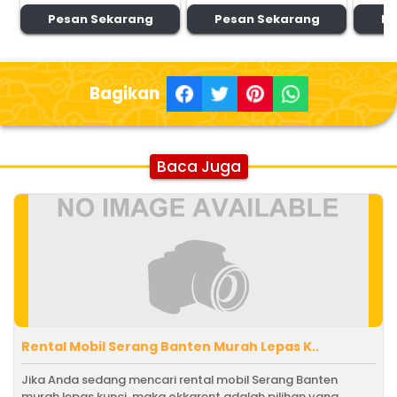
Pesan Sekarang
Pesan Sekarang
Pe
Bagikan
Baca Juga
Rental Mobil Serang Banten Murah Lepas K..
Jika Anda sedang mencari rental mobil Serang Banten
murah lepas kunci, maka okkarent adalah pilihan yang