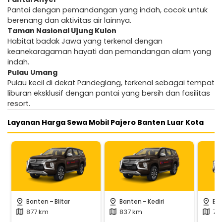
Pantai dengan pemandangan yang indah, cocok untuk
berenang dan aktivitas air lainnya.
Taman Nasional Ujung Kulon
Habitat badak Jawa yang terkenal dengan
keanekaragaman hayati dan pemandangan alam yang
indah.
Pulau Umang
Pulau kecil di dekat Pandeglang, terkenal sebagai tempat
liburan eksklusif dengan pantai yang bersih dan fasilitas
resort.
Layanan Harga Sewa Mobil Pajero Banten Luar Kota
-
-
pin_drop
pin_drop
pin_drop
Banten
Blitar
Banten
Kediri
Ba
877 km
837 km
70
map
map
map