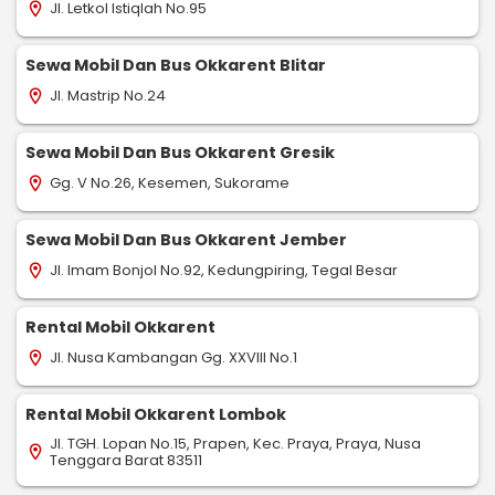
Jl. Letkol Istiqlah No.95
location_on
Sewa Mobil Dan Bus Okkarent Blitar
Jl. Mastrip No.24
location_on
Sewa Mobil Dan Bus Okkarent Gresik
Gg. V No.26, Kesemen, Sukorame
location_on
Sewa Mobil Dan Bus Okkarent Jember
Jl. Imam Bonjol No.92, Kedungpiring, Tegal Besar
location_on
Rental Mobil Okkarent
Jl. Nusa Kambangan Gg. XXVIII No.1
location_on
Rental Mobil Okkarent Lombok
Jl. TGH. Lopan No.15, Prapen, Kec. Praya, Praya, Nusa
location_on
Tenggara Barat 83511