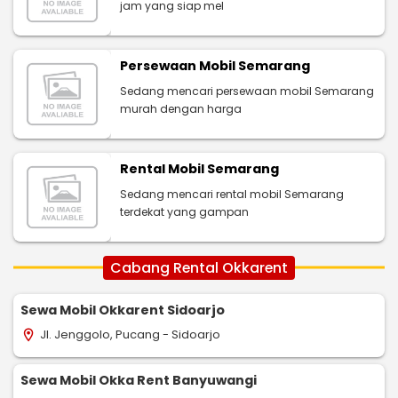
jam yang siap mel
Persewaan Mobil Semarang
Sedang mencari persewaan mobil Semarang
murah dengan harga
Rental Mobil Semarang
Sedang mencari rental mobil Semarang
terdekat yang gampan
Cabang Rental Okkarent
Sewa Mobil Okkarent Sidoarjo
Jl. Jenggolo, Pucang - Sidoarjo
location_on
Sewa Mobil Okka Rent Banyuwangi