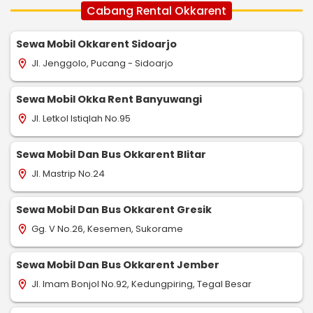
Cabang Rental Okkarent
Sewa Mobil Okkarent Sidoarjo
Jl. Jenggolo, Pucang - Sidoarjo
location_on
Sewa Mobil Okka Rent Banyuwangi
Jl. Letkol Istiqlah No.95
location_on
Sewa Mobil Dan Bus Okkarent Blitar
Jl. Mastrip No.24
location_on
Sewa Mobil Dan Bus Okkarent Gresik
Gg. V No.26, Kesemen, Sukorame
location_on
Sewa Mobil Dan Bus Okkarent Jember
Jl. Imam Bonjol No.92, Kedungpiring, Tegal Besar
location_on