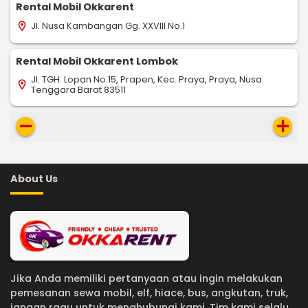
Rental Mobil Okkarent
Jl. Nusa Kambangan Gg. XXVIII No.1
location_on
Rental Mobil Okkarent Lombok
Jl. TGH. Lopan No.15, Prapen, Kec. Praya, Praya, Nusa
location_on
Tenggara Barat 83511
remove
add
About Us
Jika Anda memiliki pertanyaan atau ingin melakukan
pemesanan sewa mobil, elf, hiace, bus, angkutan, truk,
jangan ragu untuk menghubungi kami. Tim kami selalu