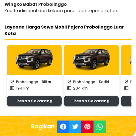
Wingko Babat Probolinggo
Kue tradisional dari kelapa parut dan tepung ketan.
Layanan Harga Sewa Mobil Pajero Probolinggo Luar
Kota
-
-
pin_drop
pin_drop
pin_drop
Probolinggo
Blitar
Probolinggo
Kediri
Pr
194 km
204 km
11
map
map
map
Pesan Sekarang
Pesan Sekarang
Pe
Bagikan