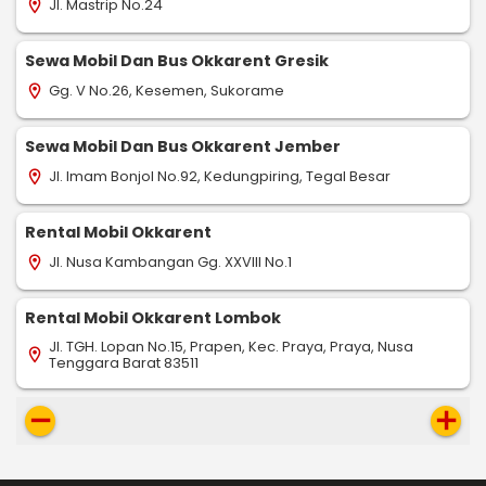
Jl. Mastrip No.24
location_on
Sewa Mobil Dan Bus Okkarent Gresik
Gg. V No.26, Kesemen, Sukorame
location_on
Sewa Mobil Dan Bus Okkarent Jember
Jl. Imam Bonjol No.92, Kedungpiring, Tegal Besar
location_on
Rental Mobil Okkarent
Jl. Nusa Kambangan Gg. XXVIII No.1
location_on
Rental Mobil Okkarent Lombok
Jl. TGH. Lopan No.15, Prapen, Kec. Praya, Praya, Nusa
location_on
Tenggara Barat 83511
remove
add