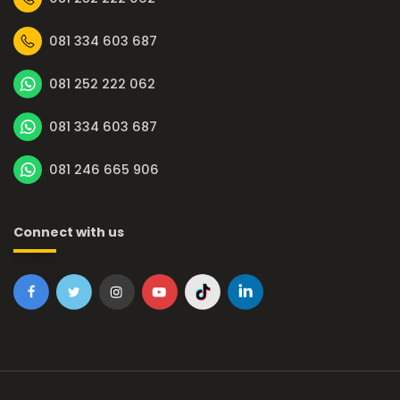
081 334 603 687
081 252 222 062
081 334 603 687
081 246 665 906
Connect with us