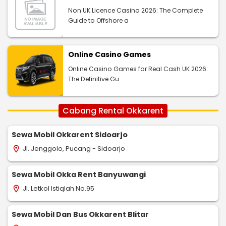
Non UK Licence Casino 2026: The Complete
Guide to Offshore a
Online Casino Games
Online Casino Games for Real Cash UK 2026:
The Definitive Gu
Cabang Rental Okkarent
Sewa Mobil Okkarent Sidoarjo
Jl. Jenggolo, Pucang - Sidoarjo
location_on
Sewa Mobil Okka Rent Banyuwangi
Jl. Letkol Istiqlah No.95
location_on
Sewa Mobil Dan Bus Okkarent Blitar