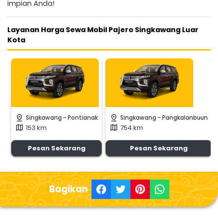
impian Anda!
Layanan Harga Sewa Mobil Pajero Singkawang Luar
Kota
-
-
pin_drop
pin_drop
Singkawang
Pontianak
Singkawang
Pangkalanbuun
153 km
754 km
map
map
Pesan Sekarang
Pesan Sekarang
Bagikan