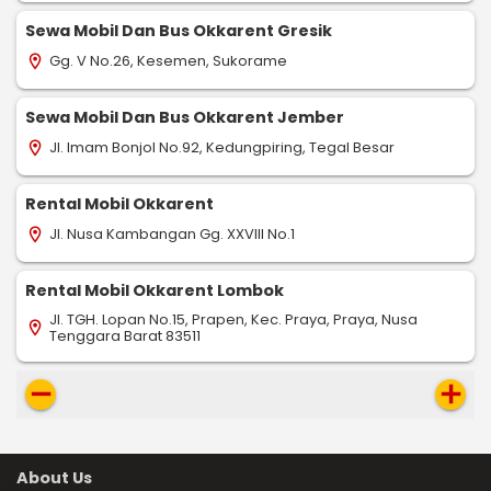
Sewa Mobil Dan Bus Okkarent Gresik
Gg. V No.26, Kesemen, Sukorame
location_on
Sewa Mobil Dan Bus Okkarent Jember
Jl. Imam Bonjol No.92, Kedungpiring, Tegal Besar
location_on
Rental Mobil Okkarent
Jl. Nusa Kambangan Gg. XXVIII No.1
location_on
Rental Mobil Okkarent Lombok
Jl. TGH. Lopan No.15, Prapen, Kec. Praya, Praya, Nusa
location_on
Tenggara Barat 83511
remove
add
About Us