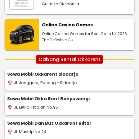
Guide to Offshore a
Online Casino Games
Online Casino Games for Real Cash UK 2026:
The Definitive Gu
Cabang Rental Okkarent
Sewa Mobil Okkarent Sidoarjo
Jl. Jenggolo, Pucang - Sidoarjo
location_on
Sewa Mobil Okka Rent Banyuwangi
Jl. Letkol Istiqlah No.95
location_on
Sewa Mobil Dan Bus Okkarent Blitar
Jl. Mastrip No.24
location_on