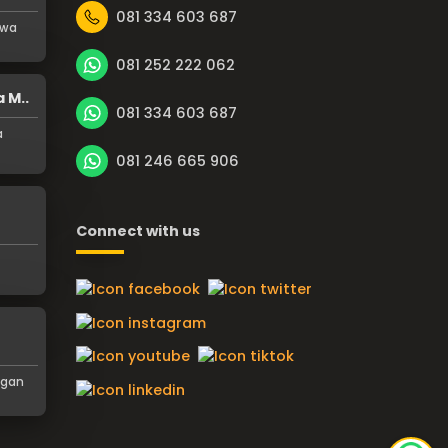
081 334 603 687
ewa
081 252 222 062
 M..
081 334 603 687
a
081 246 665 906
Connect with us
ngan