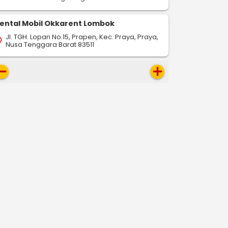
ental Mobil Okkarent Lombok
Jl. TGH. Lopan No.15, Prapen, Kec. Praya, Praya,
on_on
Nusa Tenggara Barat 83511
move
add
-
-
drop
pin_drop
pin_drop
Tangerang
Solo
Tangerang
Semarang
Tangera
563 km
464 km
541 km
ap
map
map
Pesan Sekarang
Pesan Sekarang
Pesan 