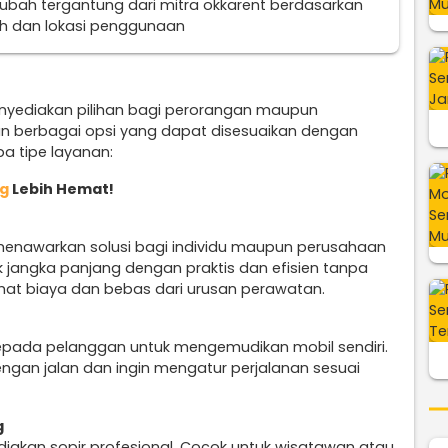
erubah tergantung dari mitra okkarent berdasarkan
uh dan lokasi penggunaan
nyediakan pilihan bagi perorangan maupun
n berbagai opsi yang dapat disesuaikan dengan
a tipe layanan:
ng
Lebih Hemat!
enawarkan solusi bagi individu maupun perusahaan
jangka panjang dengan praktis dan efisien tanpa
mat biaya dan bebas dari urusan perawatan.
epada pelanggan untuk mengemudikan mobil sendiri.
engan jalan dan ingin mengatur perjalanan sesuai
g
diakan sopir profesional. Cocok untuk wisatawan atau