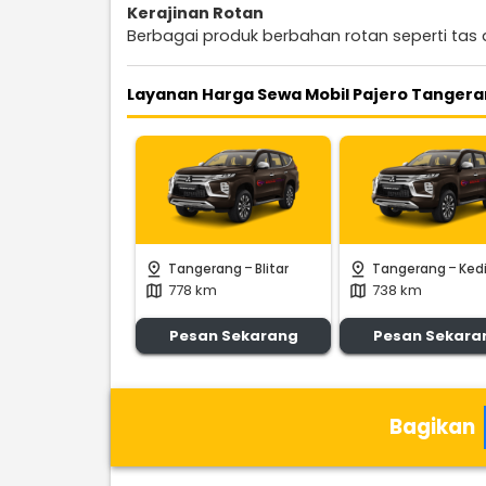
Kerajinan Rotan
Berbagai produk berbahan rotan seperti tas
Layanan Harga Sewa Mobil Pajero Tangera
-
-
pin_drop
pin_drop
Tangerang
Blitar
Tangerang
Kedi
778 km
738 km
map
map
Pesan Sekarang
Pesan Sekara
Bagikan