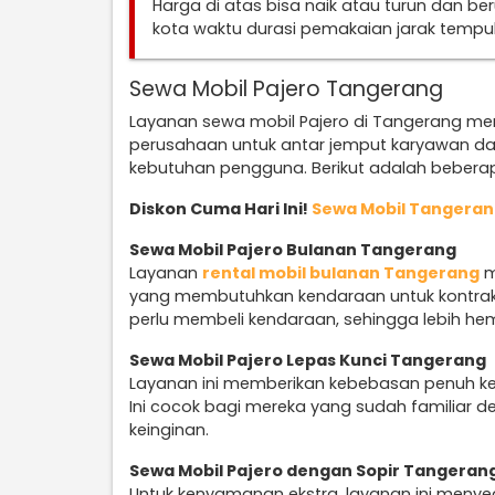
Harga di atas bisa naik atau turun dan b
kota waktu durasi pemakaian jarak temp
Sewa Mobil Pajero Tangerang
Layanan sewa mobil Pajero di Tangerang me
perusahaan untuk antar jemput karyawan da
kebutuhan pengguna. Berikut adalah beberap
Diskon Cuma Hari Ini!
Sewa Mobil Tangera
Sewa Mobil Pajero Bulanan Tangerang
Layanan
rental mobil bulanan Tangerang
m
yang membutuhkan kendaraan untuk kontrak 
perlu membeli kendaraan, sehingga lebih he
Sewa Mobil Pajero Lepas Kunci Tangerang
Layanan ini memberikan kebebasan penuh k
Ini cocok bagi mereka yang sudah familiar d
keinginan.
Sewa Mobil Pajero dengan Sopir Tangeran
Untuk kenyamanan ekstra, layanan ini menye