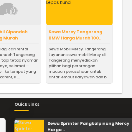
bil Cipondoh
Sewa Mercy Tangerang
g Murah
BMW Harga Murah 100..
agi cari rental
Sewa Mobil Mercy Tangerang
ipondoh Tangerang
Layanan sewa mobil Mercy di
 tapi tetap nyaman
Tangerang menyediakan
caya, selamat—
pilihan bagi perorangan
r ke tempat yang
maupun perusahaan untuk
arent, k ...
antar jemput karyawan dan b ...
Quick Links
Sewa Sprinter Pangkalpinang Mercy
Harga ..