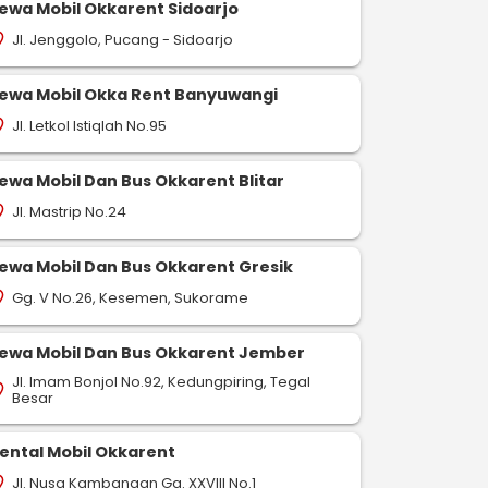
ewa Mobil Okkarent Sidoarjo
Jl. Jenggolo, Pucang - Sidoarjo
on_on
ewa Mobil Okka Rent Banyuwangi
Jl. Letkol Istiqlah No.95
on_on
ewa Mobil Dan Bus Okkarent Blitar
Jl. Mastrip No.24
on_on
ewa Mobil Dan Bus Okkarent Gresik
Gg. V No.26, Kesemen, Sukorame
on_on
ewa Mobil Dan Bus Okkarent Jember
Jl. Imam Bonjol No.92, Kedungpiring, Tegal
on_on
Besar
ental Mobil Okkarent
Jl. Nusa Kambangan Gg. XXVIII No.1
on_on