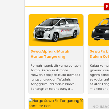
B
Sewa Alphard Murah
Sewa Pick
Harian Tangerang
Dalam Ko
Pernah nggak sih kamu pengen
Kalau kamu l
tampil keren, naik mobil
gimana car
mewah, tapi pas buka dompet
ngirim bara
langsung sadar, “Waduh,
sekadar anta
tanggal muda masih lama”?
sekitar Tan
Tenang! okkarent punya ...
— okkarent .