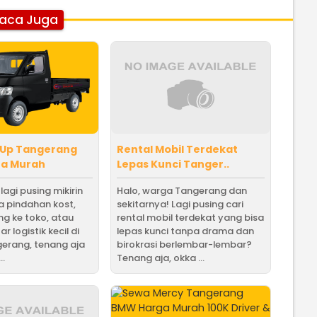
aca Juga
 Up Tangerang
Rental Mobil Terdekat
ta Murah
Lepas Kunci Tanger..
agi pusing mikirin
Halo, warga Tangerang dan
a pindahan kost,
sekitarnya! Lagi pusing cari
ng ke toko, atau
rental mobil terdekat yang bisa
r logistik kecil di
lepas kunci tanpa drama dan
gerang, tenang aja
birokrasi berlembar-lembar?
..
Tenang aja, okka ...