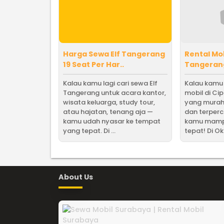
Harga Sewa Elf Tangerang
Rental Mo
19 Seat Per Har..
Tangeran
Kalau kamu lagi cari sewa Elf
Kalau kamu l
Tangerang untuk acara kantor,
mobil di C
wisata keluarga, study tour,
yang murah
atau hajatan, tenang aja —
dan terper
kamu udah nyasar ke tempat
kamu mampi
yang tepat. Di ...
tepat! Di Okk
About Us