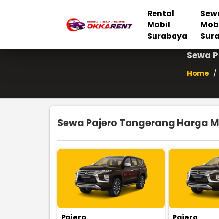
Rental
Sew
Mobil
Mob
Surabaya
Sur
Sewa P
Home
/
Sewa Pajero Tangerang Harga Mu
Pajero
Pajero