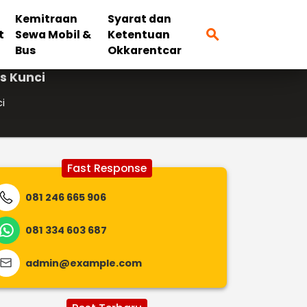
Kemitraan
Syarat dan
search
t
Sewa Mobil &
Ketentuan
Bus
Okkarentcar
s Kunci
i
Fast Response
081 246 665 906
081 334 603 687
admin@example.com