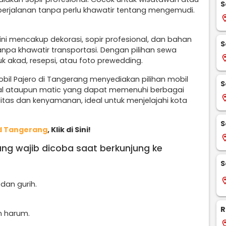
S
perjalanan tanpa perlu khawatir tentang mengemudi.
locati
ini mencakup dekorasi, sopir profesional, dan bahan
S
npa khawatir transportasi. Dengan pilihan sewa
locati
uk akad, resepsi, atau foto prewedding.
bil Pajero di Tangerang menyediakan pilihan mobil
S
al ataupun matic yang dapat memenuhi berbagai
locati
litas dan kenyamanan, ideal untuk menjelajahi kota
S
d Tangerang
, Klik di Sini!
locati
ang wajib dicoba saat berkunjung ke
S
locati
dan gurih.
R
n harum.
locati