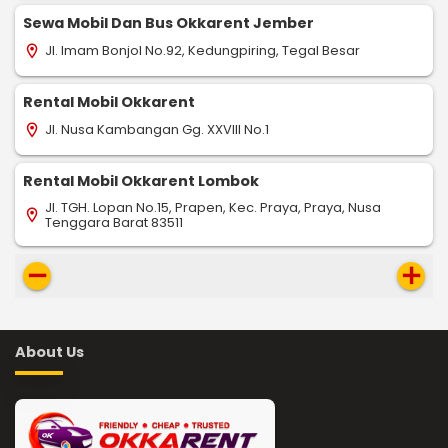
Sewa Mobil Dan Bus Okkarent Jember
Jl. Imam Bonjol No.92, Kedungpiring, Tegal Besar
location_on
Rental Mobil Okkarent
Jl. Nusa Kambangan Gg. XXVIII No.1
location_on
Rental Mobil Okkarent Lombok
Jl. TGH. Lopan No.15, Prapen, Kec. Praya, Praya, Nusa
location_on
Tenggara Barat 83511
remove
add
About Us