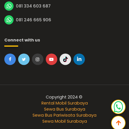
081 334 603 687
081 246 665 906
Connect with us
Copyright 2024 ©
Rental Mobil Surabaya
Sewa Bus Surabaya
Sewa Bus Pariwisata Surabaya
Sewa Mobil Surabaya
arrow_upward