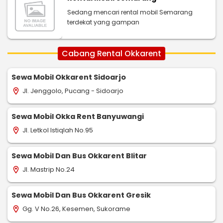
Sedang mencari rental mobil Semarang
terdekat yang gampan
Cabang Rental Okkarent
Sewa Mobil Okkarent Sidoarjo
Jl. Jenggolo, Pucang - Sidoarjo
location_on
Sewa Mobil Okka Rent Banyuwangi
Jl. Letkol Istiqlah No.95
location_on
Sewa Mobil Dan Bus Okkarent Blitar
Jl. Mastrip No.24
location_on
Sewa Mobil Dan Bus Okkarent Gresik
Gg. V No.26, Kesemen, Sukorame
location_on