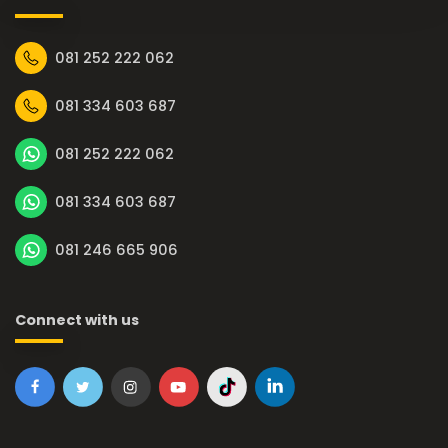
081 252 222 062
081 334 603 687
081 252 222 062
081 334 603 687
081 246 665 906
Connect with us