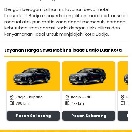
Dengan beragam pilihan ini, layanan sewa mobil
Palisade di Badjo menyediakan pilihan mobil bertransmisi
manual ataupun matic yang dapat memenuhi berbagai
kebutuhan transportasi Anda dengan fleksibilitas dan
kenyamanan, ideal untuk menjelajahi kota Badjo.
Layanan Harga Sewa Mobil Palisade Badjo Luar Kota
-
-
pin_drop
pin_drop
pin_drop
Badjo
Kupang
Badjo
Bali
Ba
788 km
777 km
40
map
map
map
Pesan Sekarang
Pesan Sekarang
Pe