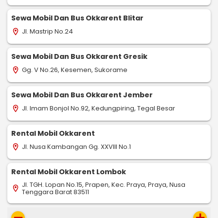
Sewa Mobil Dan Bus Okkarent Blitar
Jl. Mastrip No.24
location_on
Sewa Mobil Dan Bus Okkarent Gresik
Gg. V No.26, Kesemen, Sukorame
location_on
Sewa Mobil Dan Bus Okkarent Jember
Jl. Imam Bonjol No.92, Kedungpiring, Tegal Besar
location_on
Rental Mobil Okkarent
Jl. Nusa Kambangan Gg. XXVIII No.1
location_on
Rental Mobil Okkarent Lombok
Jl. TGH. Lopan No.15, Prapen, Kec. Praya, Praya, Nusa
location_on
Tenggara Barat 83511
remove
add