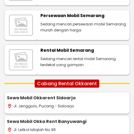
Persewaan Mobil Semarang
Sedang mencari persewaan mobil Semarang
murah dengan harga
Rental Mobil Semarang
Sedang mencari rental mobil Semarang
terdekat yang gampan
Cabang Rental Okkarent
Sewa Mobil Okkarent Sidoarjo
Jl. Jenggolo, Pucang - Sidoarjo
location_on
Sewa Mobil Okka Rent Banyuwangi
Jl. Letkol Istiqlah No.95
location_on