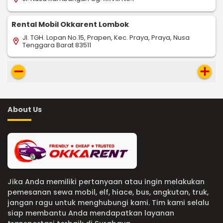
Rental Mobil Okkarent Lombok
Jl. TGH. Lopan No.15, Prapen, Kec. Praya, Praya, Nusa
location_on
Tenggara Barat 83511
remove
add
About Us
Jika Anda memiliki pertanyaan atau ingin melakukan
pemesanan sewa mobil, elf, hiace, bus, angkutan, truk,
jangan ragu untuk menghubungi kami. Tim kami selalu
siap membantu Anda mendapatkan layanan