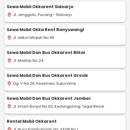
Sewa Mobil Okkarent Sidoarjo
Jl. Jenggolo, Pucang - Sidoarjo
location_on
Sewa Mobil Okka Rent Banyuwangi
Jl. Letkol Istiqlah No.95
location_on
Sewa Mobil Dan Bus Okkarent Blitar
Jl. Mastrip No.24
location_on
Sewa Mobil Dan Bus Okkarent Gresik
Gg. V No.26, Kesemen, Sukorame
location_on
Sewa Mobil Dan Bus Okkarent Jember
Jl. Imam Bonjol No.92, Kedungpiring, Tegal Besar
location_on
Rental Mobil Okkarent
Jl. Nusa Kambangan Gg. XXVIII No.1
location_on