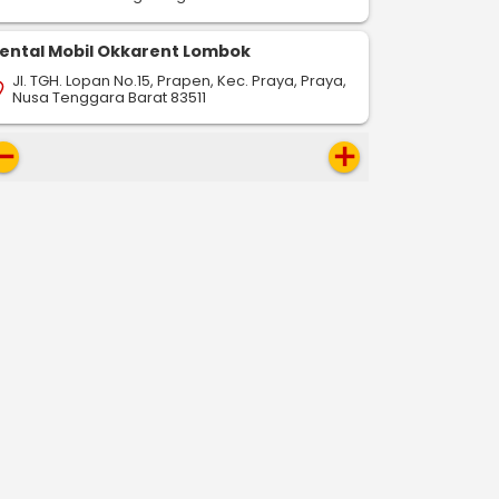
ental Mobil Okkarent Lombok
Jl. TGH. Lopan No.15, Prapen, Kec. Praya, Praya,
on_on
Nusa Tenggara Barat 83511
move
add
-
-
-
drop
pin_drop
pin_drop
Cilegon
Semarang
Cilegon
Tangerang
Cilegon
533 km
82,8 km
610 km
ap
map
map
Pesan Sekarang
Pesan Sekarang
Pesan S