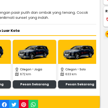
R
 dengan pasir putih dan ombak yang tenang. Cocok
enikmati sunset yang indah.
locati
n Luar Kota
re
-
-
pin_drop
pin_drop
pin_
Cilegon
Jogja
Cilegon
Solo
672 km
633 km
map
map
m
ng
Pesan Sekarang
Pesan Sekarang