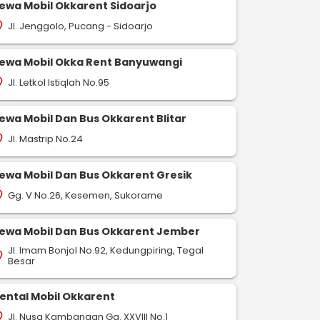
ewa Mobil Okkarent Sidoarjo
Jl. Jenggolo, Pucang - Sidoarjo
on_on
ewa Mobil Okka Rent Banyuwangi
Jl. Letkol Istiqlah No.95
on_on
ewa Mobil Dan Bus Okkarent Blitar
Jl. Mastrip No.24
on_on
ewa Mobil Dan Bus Okkarent Gresik
Gg. V No.26, Kesemen, Sukorame
on_on
ewa Mobil Dan Bus Okkarent Jember
Jl. Imam Bonjol No.92, Kedungpiring, Tegal
on_on
Besar
ental Mobil Okkarent
Jl. Nusa Kambangan Gg. XXVIII No.1
on_on