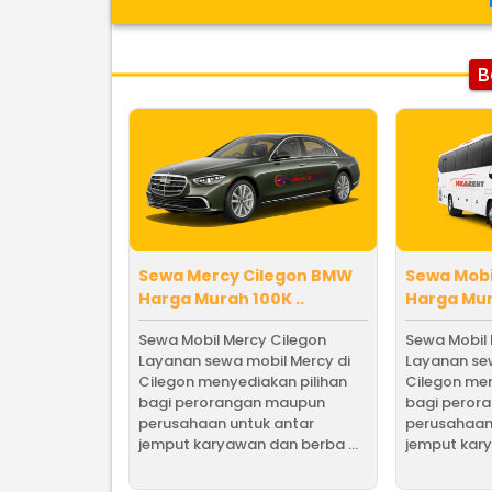
B
Sewa Mercy Cilegon BMW
Sewa Mobi
Harga Murah 100K ..
Harga Mur
Sewa Mobil Mercy Cilegon
Sewa Mobil
Layanan sewa mobil Mercy di
Layanan se
Cilegon menyediakan pilihan
Cilegon men
bagi perorangan maupun
bagi peror
perusahaan untuk antar
perusahaan
jemput karyawan dan berba ...
jemput kary