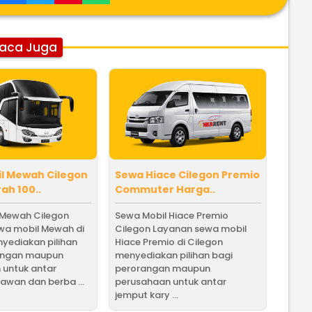
aca Juga
l Mewah Cilegon
Sewa Hiace Cilegon Premio
ah 100..
Commuter Harga..
 Mewah Cilegon
Sewa Mobil Hiace Premio
wa mobil Mewah di
Cilegon Layanan sewa mobil
yediakan pilihan
Hiace Premio di Cilegon
angan maupun
menyediakan pilihan bagi
 untuk antar
perorangan maupun
awan dan berba ...
perusahaan untuk antar
jemput kary ...