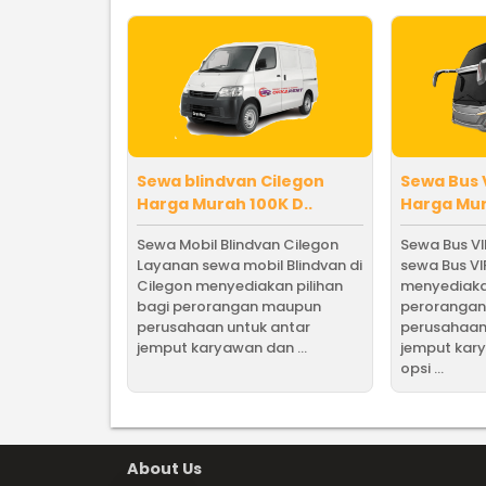
Sewa blindvan Cilegon
Sewa Bus 
Harga Murah 100K D..
Harga Mur
Sewa Mobil Blindvan Cilegon
Sewa Bus VI
Layanan sewa mobil Blindvan di
sewa Bus VI
Cilegon menyediakan pilihan
menyediakan
bagi perorangan maupun
peroranga
perusahaan untuk antar
perusahaan
jemput karyawan dan ...
jemput kar
opsi ...
About Us