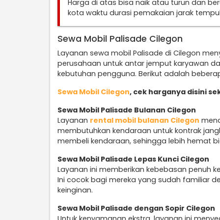
Harga di atas bisa naik atau turun dan b
kota waktu durasi pemakaian jarak temp
Sewa Mobil Palisade Cilegon
Layanan sewa mobil Palisade di Cilegon me
perusahaan untuk antar jemput karyawan da
kebutuhan pengguna. Berikut adalah beberap
Sewa Mobil Cilegon
, cek harganya disini s
Sewa Mobil Palisade Bulanan Cilegon
Layanan
rental mobil bulanan Cilegon
menaw
membutuhkan kendaraan untuk kontrak jangka
membeli kendaraan, sehingga lebih hemat b
Sewa Mobil Palisade Lepas Kunci Cilegon
Layanan ini memberikan kebebasan penuh k
Ini cocok bagi mereka yang sudah familiar d
keinginan.
Sewa Mobil Palisade dengan Sopir Cilegon
Untuk kenyamanan ekstra, layanan ini menye