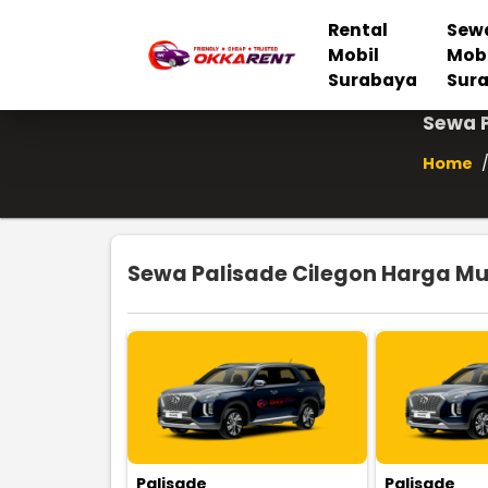
Rental
Sew
Mobil
Mob
Surabaya
Sur
Sewa P
Home
Sewa Palisade Cilegon Harga Mur
Palisade
Palisade