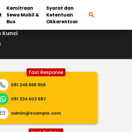
Kemitraan
Syarat dan
search
t
Sewa Mobil &
Ketentuan
Bus
Okkarentcar
s Kunci
i
Fast Response
081 246 665 906
081 334 603 687
admin@example.com