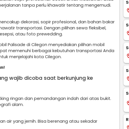
S
perjalanan tanpa perlu khawatir tentang mengemudi.
locati
mencakup dekorasi, sopir profesional, dan bahan bakar
S
watir transportasi. Dengan pilihan sewa fleksibel,
locati
esepsi, atau foto prewedding.
bil Palisade di Cilegon menyediakan pilihan mobil
S
apat memenuhi berbagai kebutuhan transportasi Anda
locati
ntuk menjelajahi kota Cilegon.
an!
S
ang wajib dicoba saat berkunjung ke
locati
S
king ringan dan pemandangan indah dari atas bukit.
locati
grafi alam.
R
an air yang jernih. Bisa berenang atau sekadar
locati