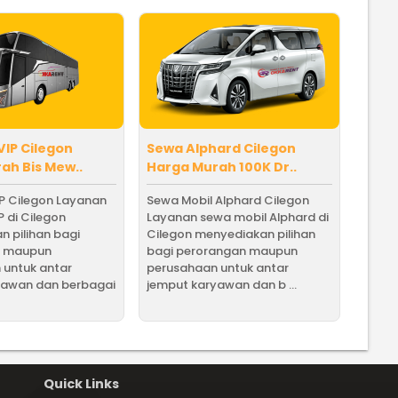
VIP Cilegon
Sewa Alphard Cilegon
ah Bis Mew..
Harga Murah 100K Dr..
P Cilegon Layanan
Sewa Mobil Alphard Cilegon
P di Cilegon
Layanan sewa mobil Alphard di
 pilihan bagi
Cilegon menyediakan pilihan
n maupun
bagi perorangan maupun
 untuk antar
perusahaan untuk antar
yawan dan berbagai
jemput karyawan dan b ...
Quick Links