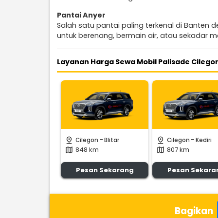
Pantai Anyer
Salah satu pantai paling terkenal di Banten
untuk berenang, bermain air, atau sekadar m
Layanan Harga Sewa Mobil Palisade Cilego
-
-
pin_drop
pin_drop
Cilegon
Blitar
Cilegon
Kediri
848 km
807 km
map
map
Pesan Sekarang
Pesan Sekara
Bagikan