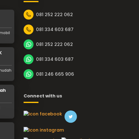
081 252 222 062
081 334 603 687
mobil
081 252 222 062
K
081 334 603 687
 mudah
081 246 665 906
rah
Connect with us
l