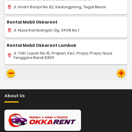
Jl. Imam Bonjol No.92, Kedungpiring, Tegal Besar
location_on
Rental Mobil Okkarent
Jl. Nusa Kambangan Gg. XXVIII No.1
location_on
Rental Mobil Okkarent Lombok
Jl. TGH. Lopan No.15, Prapen, Kec. Praya, Praya, Nusa
location_on
Tenggara Barat 83511
remove
add
About Us