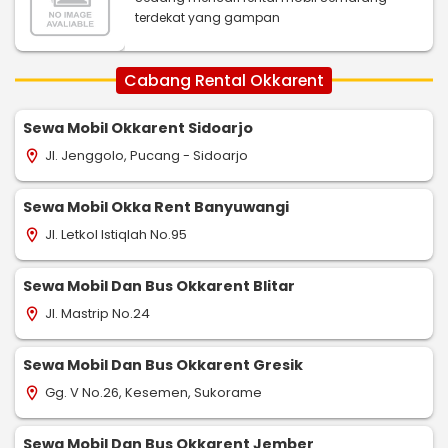
terdekat yang gampan
Cabang Rental Okkarent
Sewa Mobil Okkarent Sidoarjo
Jl. Jenggolo, Pucang - Sidoarjo
location_on
Sewa Mobil Okka Rent Banyuwangi
Jl. Letkol Istiqlah No.95
location_on
Sewa Mobil Dan Bus Okkarent Blitar
Jl. Mastrip No.24
location_on
Sewa Mobil Dan Bus Okkarent Gresik
Gg. V No.26, Kesemen, Sukorame
location_on
Sewa Mobil Dan Bus Okkarent Jember