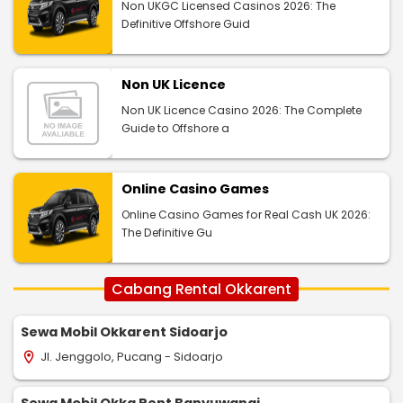
Non UKGC Licensed Casinos 2026: The
Definitive Offshore Guid
Non UK Licence
Non UK Licence Casino 2026: The Complete
Guide to Offshore a
Online Casino Games
Online Casino Games for Real Cash UK 2026:
The Definitive Gu
Cabang Rental Okkarent
Sewa Mobil Okkarent Sidoarjo
Jl. Jenggolo, Pucang - Sidoarjo
location_on
Sewa Mobil Okka Rent Banyuwangi