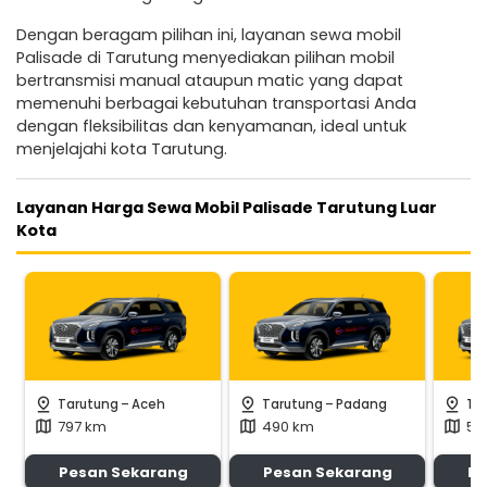
Dengan beragam pilihan ini, layanan sewa mobil
Palisade di Tarutung menyediakan pilihan mobil
bertransmisi manual ataupun matic yang dapat
memenuhi berbagai kebutuhan transportasi Anda
dengan fleksibilitas dan kenyamanan, ideal untuk
menjelajahi kota Tarutung.
Layanan Harga Sewa Mobil Palisade Tarutung Luar
Kota
-
-
pin_drop
pin_drop
pin_drop
Tarutung
Aceh
Tarutung
Padang
Ta
797 km
490 km
58
map
map
map
Pesan Sekarang
Pesan Sekarang
Pe