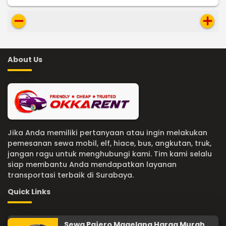
remove
add
About Us
Jika Anda memiliki pertanyaan atau ingin melakukan
pemesanan sewa mobil, elf, hiace, bus, angkutan, truk,
jangan ragu untuk menghubungi kami. Tim kami selalu
siap membantu Anda mendapatkan layanan
transportasi terbaik di Surabaya.
Quick Links
Sewa Pajero Magelang Harga Murah