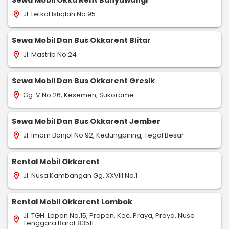
Jl. Letkol Istiqlah No.95
location_on
Sewa Mobil Dan Bus Okkarent Blitar
Jl. Mastrip No.24
location_on
Sewa Mobil Dan Bus Okkarent Gresik
Gg. V No.26, Kesemen, Sukorame
location_on
Sewa Mobil Dan Bus Okkarent Jember
Jl. Imam Bonjol No.92, Kedungpiring, Tegal Besar
location_on
Rental Mobil Okkarent
Jl. Nusa Kambangan Gg. XXVIII No.1
location_on
Rental Mobil Okkarent Lombok
Jl. TGH. Lopan No.15, Prapen, Kec. Praya, Praya, Nusa
location_on
Tenggara Barat 83511