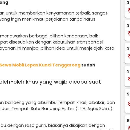
S
rong
locati
an untuk memberikan kenyamanan terbaik, sangat
yang ingin menikmati perjalanan tanpa harus
S
locati
menawarkan berbagai pilihan kendaraan, baik
pat disesuaikan dengan kebutuhan transportasi
S
yanan ini menjadi pilihan ideal untuk menjelajahi kota
locati
Sewa Mobil Lepas Kunci Tenggarong
sudah
S
locati
n oleh-oleh khas yang wajib dicoba saat
S
ikan bandeng yang dibumbui rempah khas, dibakar, dan
locati
asi Tempat: Sate Bandeng Hj. Tini (Jl. H. Agus Salim).
R
ldu dengan rasa gurih, biasanya disajikan dengan
locati