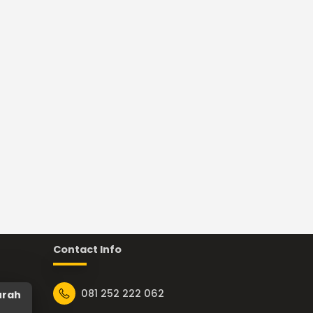
Contact Info
081 252 222 062
urah