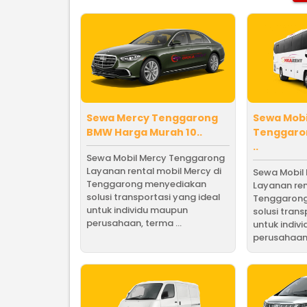
Sewa Mercy Tenggarong
Sewa Mob
BMW Harga Murah 10..
Tenggaro
..
Sewa Mobil Mercy Tenggarong
Layanan rental mobil Mercy di
Sewa Mobil
Tenggarong menyediakan
Layanan ren
solusi transportasi yang ideal
Tenggaron
untuk individu maupun
solusi trans
perusahaan, terma ...
untuk indiv
perusahaan,