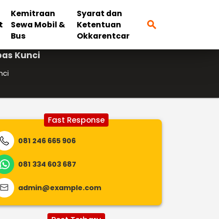
Kemitraan
Syarat dan
search
t
Sewa Mobil &
Ketentuan
Bus
Okkarentcar
pas Kunci
nci
Fast Response
081 246 665 906
081 334 603 687
admin@example.com