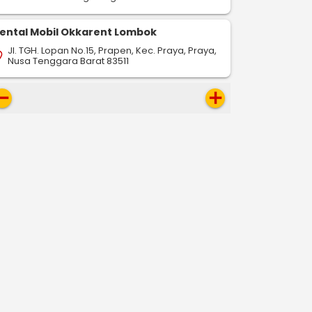
ental Mobil Okkarent Lombok
Jl. TGH. Lopan No.15, Prapen, Kec. Praya, Praya,
on_on
Nusa Tenggara Barat 83511
move
add