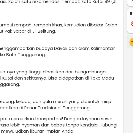
si. Salah satu rekomendasi Tempat: Soto Kutai 99 (Jl.
R
locati
ibumbui rempah-rempah khas, kemudian dibakar. Salah
ak Sabar di Jl. Belitung.
re
g menggambarkan budaya Dayak dan alam Kalimantan.
oko Batik Tenggarong.
iatnya yang tinggi, dihasilkan dari bunga-bunga
 Kutai dan sekitarnya. Bisa didapatkan di Toko Madu
nggarong.
tepung, kelapa, dan gula merah yang dibentuk mirip
dapatkan di Pasar Tradisional Tenggarong.
repot memikirkan transportasi! Dengan layanan sewa
terasa lebih nyaman dan bebas tanpa kendala. Hubungi
 mewujudkan liburan impian Anda!