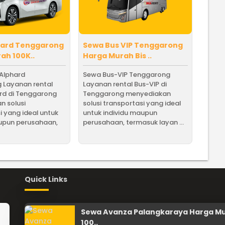
hard Tenggarong
Sewa Bus VIP Tenggarong
ah 100K..
Harga Murah Bis ..
 Alphard
Sewa Bus-VIP Tenggarong
 Layanan rental
Layanan rental Bus-VIP di
rd di Tenggarong
Tenggarong menyediakan
n solusi
solusi transportasi yang ideal
i yang ideal untuk
untuk individu maupun
aupun perusahaan,
perusahaan, termasuk layan ...
Quick Links
Sewa Avanza Palangkaraya Harga M
100..