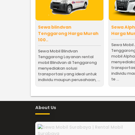
Sewa blindvan
Sewa Alp
Tenggarong Harga Murah
Harga Mur
100..
Sewa Mobil
Tenggarong
Sewa Mobil Blindvan
mobil Alpha
Tenggarong Layanan rental
menyediaka
mobil Blindvan di Tenggarong
transportas
menyediakan solusi
individu m
transportasi yang ideal untuk
te ...
individu maupun perusahaan, ...
About Us