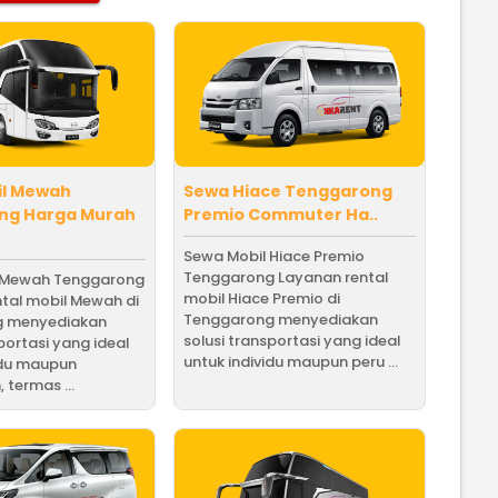
il Mewah
Sewa Hiace Tenggarong
ng Harga Murah
Premio Commuter Ha..
Sewa Mobil Hiace Premio
Tenggarong Layanan rental
 Mewah Tenggarong
mobil Hiace Premio di
tal mobil Mewah di
Tenggarong menyediakan
g menyediakan
solusi transportasi yang ideal
portasi yang ideal
untuk individu maupun peru ...
idu maupun
 termas ...