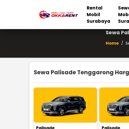
Rental
Sew
Mobil
Mob
Surabaya
Sur
Sewa Pal
Home
/
S
Sewa Palisade Tenggarong Harga
Palisade
Palisade