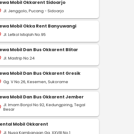
ewa Mobil Okkarent Sidoarjo
Jl. Jenggolo, Pucang - Sidoarjo
on_on
ewa Mobil Okka Rent Banyuwangi
Jl. Letkol Istiqlah No.95
on_on
ewa Mobil Dan Bus Okkarent Blitar
Jl. Mastrip No.24
on_on
ewa Mobil Dan Bus Okkarent Gresik
Gg. V No.26, Kesemen, Sukorame
on_on
ewa Mobil Dan Bus Okkarent Jember
Jl. Imam Bonjol No.92, Kedungpiring, Tegal
on_on
Besar
ental Mobil Okkarent
Jl. Nusa Kambangan Gg. XXVIII No.1
on_on