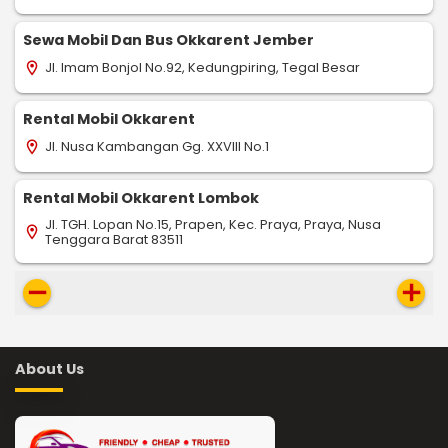
Sewa Mobil Dan Bus Okkarent Jember
Jl. Imam Bonjol No.92, Kedungpiring, Tegal Besar
location_on
Rental Mobil Okkarent
Jl. Nusa Kambangan Gg. XXVIII No.1
location_on
Rental Mobil Okkarent Lombok
Jl. TGH. Lopan No.15, Prapen, Kec. Praya, Praya, Nusa
location_on
Tenggara Barat 83511
remove
add
About Us