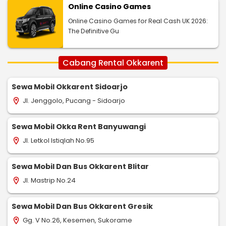
Online Casino Games
Online Casino Games for Real Cash UK 2026:
The Definitive Gu
Cabang Rental Okkarent
Sewa Mobil Okkarent Sidoarjo
Jl. Jenggolo, Pucang - Sidoarjo
location_on
Sewa Mobil Okka Rent Banyuwangi
Jl. Letkol Istiqlah No.95
location_on
Sewa Mobil Dan Bus Okkarent Blitar
Jl. Mastrip No.24
location_on
Sewa Mobil Dan Bus Okkarent Gresik
Gg. V No.26, Kesemen, Sukorame
location_on