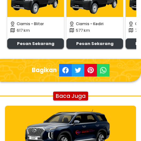
-
-
pin_drop
pin_drop
pin_drop
Ciamis
Blitar
Ciamis
Kediri
Ci
617 km
577 km
71
map
map
map
Pesan Sekarang
Pesan Sekarang
Pe
Bagikan
Baca Juga