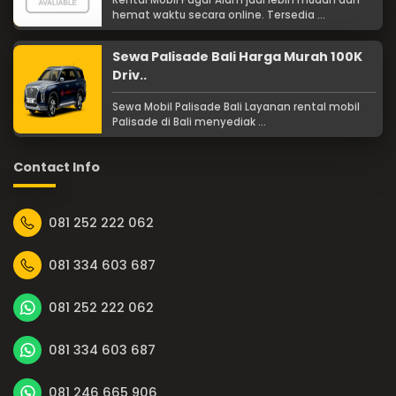
Rental Mobil Pagar Alam jadi lebih mudah dan
hemat waktu secara online. Tersedia ...
Sewa Palisade Bali Harga Murah 100K
Driv..
Sewa Mobil Palisade Bali Layanan rental mobil
Palisade di Bali menyediak ...
Contact Info
081 252 222 062
081 334 603 687
081 252 222 062
081 334 603 687
081 246 665 906