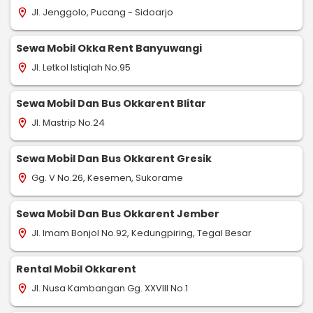
Jl. Jenggolo, Pucang - Sidoarjo
location_on
Sewa Mobil Okka Rent Banyuwangi
Jl. Letkol Istiqlah No.95
location_on
Sewa Mobil Dan Bus Okkarent Blitar
Jl. Mastrip No.24
location_on
Sewa Mobil Dan Bus Okkarent Gresik
Gg. V No.26, Kesemen, Sukorame
location_on
Sewa Mobil Dan Bus Okkarent Jember
Jl. Imam Bonjol No.92, Kedungpiring, Tegal Besar
location_on
Rental Mobil Okkarent
Jl. Nusa Kambangan Gg. XXVIII No.1
location_on