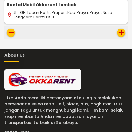
Rental Mobil Okkarent Lombok
Jl. TGH. Lopan No.15, Prapen, Kec. Praya, Praya, Nusa
location_on
Tenggara Barat 83511
remove
add
About Us
Jika Anda memiliki pertanyaan atau ingin melakukan
pemesanan sewa mobil, elf, hiace, bus, angkutan, truk,
jangan ragu untuk menghubungi kami. Tim kami selalu
siap membantu Anda mendapatkan layanan
transportasi terbaik di Surabaya.