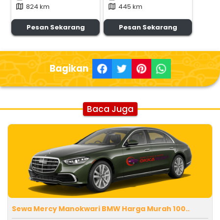
824 km
445 km
map
map
Pesan Sekarang
Pesan Sekarang
Bagikan
Baca Juga
Sewa Mercy Manokwari BMW Harga Murah 100..