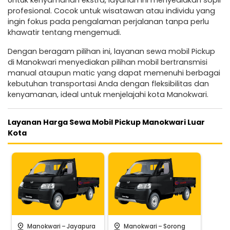
Untuk kenyamanan ekstra, layanan ini menyediakan sopir
profesional. Cocok untuk wisatawan atau individu yang
ingin fokus pada pengalaman perjalanan tanpa perlu
khawatir tentang mengemudi.
Dengan beragam pilihan ini, layanan sewa mobil Pickup
di Manokwari menyediakan pilihan mobil bertransmisi
manual ataupun matic yang dapat memenuhi berbagai
kebutuhan transportasi Anda dengan fleksibilitas dan
kenyamanan, ideal untuk menjelajahi kota Manokwari.
Layanan Harga Sewa Mobil Pickup Manokwari Luar
Kota
-
-
pin_drop
pin_drop
Manokwari
Jayapura
Manokwari
Sorong