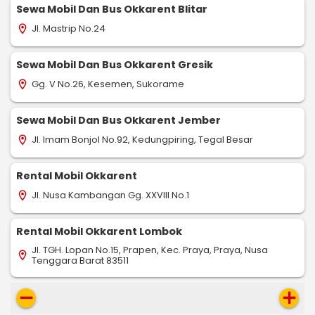
Sewa Mobil Dan Bus Okkarent Blitar
Jl. Mastrip No.24
location_on
Sewa Mobil Dan Bus Okkarent Gresik
Gg. V No.26, Kesemen, Sukorame
location_on
Sewa Mobil Dan Bus Okkarent Jember
Jl. Imam Bonjol No.92, Kedungpiring, Tegal Besar
location_on
Rental Mobil Okkarent
Jl. Nusa Kambangan Gg. XXVIII No.1
location_on
Rental Mobil Okkarent Lombok
Jl. TGH. Lopan No.15, Prapen, Kec. Praya, Praya, Nusa
location_on
Tenggara Barat 83511
remove
add