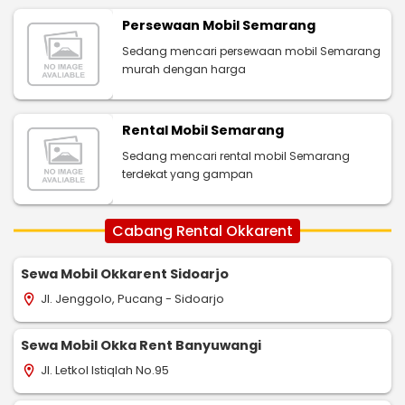
Persewaan Mobil Semarang
Sedang mencari persewaan mobil Semarang
murah dengan harga
Rental Mobil Semarang
Sedang mencari rental mobil Semarang
terdekat yang gampan
Cabang Rental Okkarent
Sewa Mobil Okkarent Sidoarjo
Jl. Jenggolo, Pucang - Sidoarjo
location_on
Sewa Mobil Okka Rent Banyuwangi
Jl. Letkol Istiqlah No.95
location_on