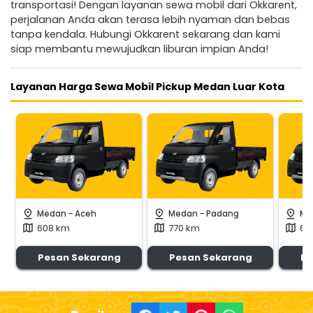
transportasi! Dengan layanan sewa mobil dari Okkarent,
perjalanan Anda akan terasa lebih nyaman dan bebas
tanpa kendala. Hubungi Okkarent sekarang dan kami
siap membantu mewujudkan liburan impian Anda!
Layanan Harga Sewa Mobil Pickup Medan Luar Kota
-
-
pin_drop
pin_drop
pin_drop
Medan
Aceh
Medan
Padang
Me
608 km
770 km
69
map
map
map
Pesan Sekarang
Pesan Sekarang
Pe