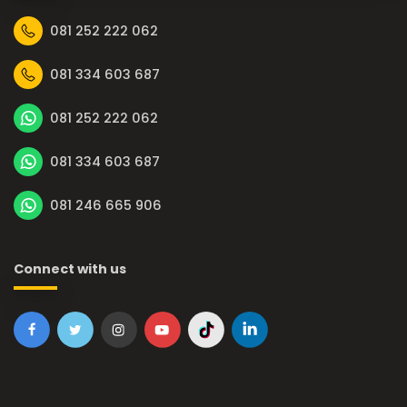
081 252 222 062
081 334 603 687
081 252 222 062
081 334 603 687
081 246 665 906
Connect with us