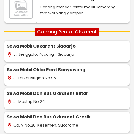
Sedang mencari rental mobil Semarang
terdekat yang gampan
Cabang Rental Okkarent
Sewa Mobil Okkarent Sidoarjo
Jl. Jenggolo, Pucang - Sidoarjo
location_on
Sewa Mobil Okka Rent Banyuwangi
Jl. Letkol Istiqlah No.95
location_on
Sewa Mobil Dan Bus Okkarent Blitar
Jl. Mastrip No.24
location_on
Sewa Mobil Dan Bus Okkarent Gresik
Gg. V No.26, Kesemen, Sukorame
location_on