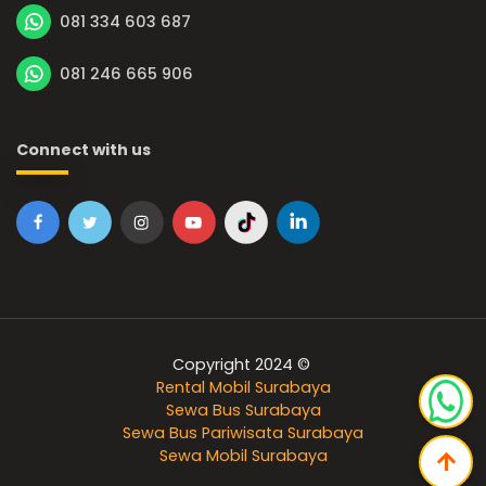
081 334 603 687
081 246 665 906
Connect with us
Copyright 2024 ©
Rental Mobil Surabaya
Sewa Bus Surabaya
Sewa Bus Pariwisata Surabaya
Sewa Mobil Surabaya
arrow_upward