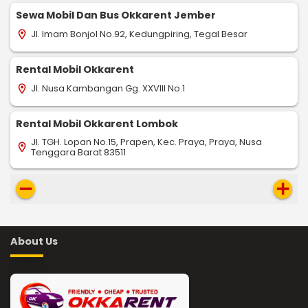
Sewa Mobil Dan Bus Okkarent Jember
Jl. Imam Bonjol No.92, Kedungpiring, Tegal Besar
location_on
Rental Mobil Okkarent
Jl. Nusa Kambangan Gg. XXVIII No.1
location_on
Rental Mobil Okkarent Lombok
Jl. TGH. Lopan No.15, Prapen, Kec. Praya, Praya, Nusa
location_on
Tenggara Barat 83511
remove
add
About Us