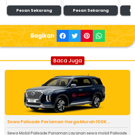
Pesan Sekarang
Pesan Sekarang
Pe
Bagikan
Baca Juga
Sewa Palisade Pariaman Harga Murah 100K ..
Sewa Mobil Palisade Pariaman Layanan sewa mobil Palisade