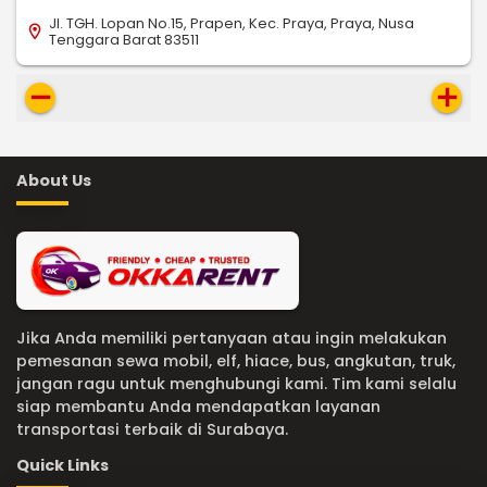
Jl. TGH. Lopan No.15, Prapen, Kec. Praya, Praya, Nusa
location_on
Tenggara Barat 83511
remove
add
About Us
Jika Anda memiliki pertanyaan atau ingin melakukan
pemesanan sewa mobil, elf, hiace, bus, angkutan, truk,
jangan ragu untuk menghubungi kami. Tim kami selalu
siap membantu Anda mendapatkan layanan
transportasi terbaik di Surabaya.
Quick Links