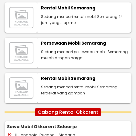
Rental Mobil Semarang
Sedang mencari rental mobil Semarang 24
jam yang siap mel
Persewaan Mobil Semarang
Sedang mencari persewaan mobil Semarang
murah dengan harga
Rental Mobil Semarang
Sedang mencari rental mobil Semarang
terdekat yang gampan
Cabang Rental Okkarent
Sewa Mobil Okkarent Sidoarjo
Jl. Jenggolo, Pucang - Sidoarjo
location_on