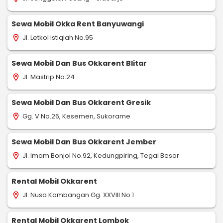
Sewa Mobil Okka Rent Banyuwangi
Jl. Letkol Istiqlah No.95
location_on
Sewa Mobil Dan Bus Okkarent Blitar
Jl. Mastrip No.24
location_on
Sewa Mobil Dan Bus Okkarent Gresik
Gg. V No.26, Kesemen, Sukorame
location_on
Sewa Mobil Dan Bus Okkarent Jember
Jl. Imam Bonjol No.92, Kedungpiring, Tegal Besar
location_on
Rental Mobil Okkarent
Jl. Nusa Kambangan Gg. XXVIII No.1
location_on
Rental Mobil Okkarent Lombok