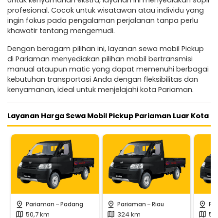
Untuk kenyamanan ekstra, layanan ini menyediakan sopir
profesional. Cocok untuk wisatawan atau individu yang
ingin fokus pada pengalaman perjalanan tanpa perlu
khawatir tentang mengemudi.
Dengan beragam pilihan ini, layanan sewa mobil Pickup
di Pariaman menyediakan pilihan mobil bertransmisi
manual ataupun matic yang dapat memenuhi berbagai
kebutuhan transportasi Anda dengan fleksibilitas dan
kenyamanan, ideal untuk menjelajahi kota Pariaman.
Layanan Harga Sewa Mobil Pickup Pariaman Luar Kota
-
-
pin_drop
pin_drop
pin_drop
Pariaman
Padang
Pariaman
Riau
Pa
50,7 km
324 km
59
map
map
map