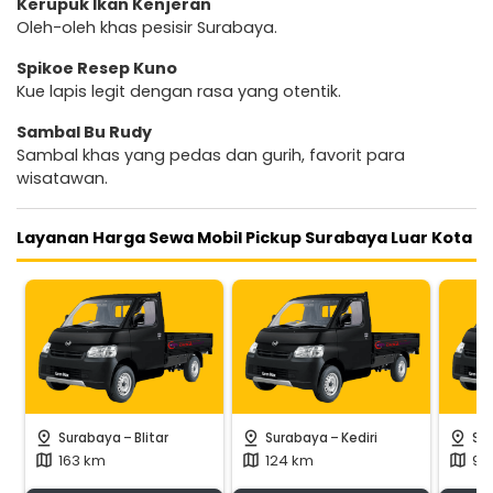
Kerupuk Ikan Kenjeran
Oleh-oleh khas pesisir Surabaya.
Spikoe Resep Kuno
Kue lapis legit dengan rasa yang otentik.
Sambal Bu Rudy
Sambal khas yang pedas dan gurih, favorit para
wisatawan.
Layanan Harga Sewa Mobil Pickup Surabaya Luar Kota
-
-
pin_drop
pin_drop
pin_drop
Surabaya
Blitar
Surabaya
Kediri
Su
163 km
124 km
95
map
map
map