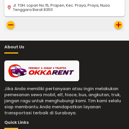
Jl. TGH. Lopan No.15, Prapen, Kec. Praya, Praya, Nusa
location_on
Tenggara Barat 83511
remove
add
About Us
Jika Anda memiliki pertanyaan atau ingin melakukan
pemesanan sewa mobil, elf, hiace, bus, angkutan, truk,
jangan ragu untuk menghubungi kami. Tim kami selalu
siap membantu Anda mendapatkan layanan
transportasi terbaik di Surabaya.
Quick Links