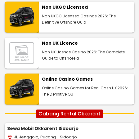
Non UKGC Licensed
Non UKGC Licensed Casinos 2026: The
Definitive Offshore Guid
Non UK Licence
Non UK Licence Casino 2026: The Complete
Guide to Offshore a
Online Casino Games
Online Casino Games for Real Cash UK 2026:
The Definitive Gu
Cabang Rental Okkarent
Sewa Mobil Okkarent Sidoarjo
Jl. Jenggolo, Pucang - Sidoarjo
location_on