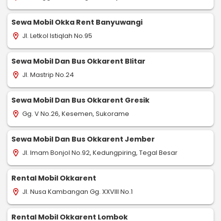
Sewa Mobil Okka Rent Banyuwangi
Jl. Letkol Istiqlah No.95
location_on
Sewa Mobil Dan Bus Okkarent Blitar
Jl. Mastrip No.24
location_on
Sewa Mobil Dan Bus Okkarent Gresik
Gg. V No.26, Kesemen, Sukorame
location_on
Sewa Mobil Dan Bus Okkarent Jember
Jl. Imam Bonjol No.92, Kedungpiring, Tegal Besar
location_on
Rental Mobil Okkarent
Jl. Nusa Kambangan Gg. XXVIII No.1
location_on
Rental Mobil Okkarent Lombok