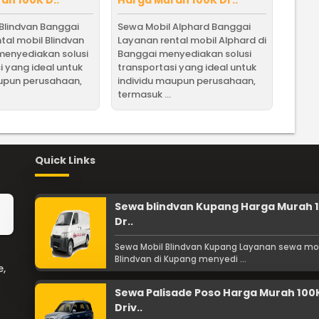
ah 100K D..
Harga Murah 100K Dr..
Blindvan Banggai
Sewa Mobil Alphard Banggai
tal mobil Blindvan
Layanan rental mobil Alphard di
menyediakan solusi
Banggai menyediakan solusi
i yang ideal untuk
transportasi yang ideal untuk
aupun perusahaan,
individu maupun perusahaan,
termasuk ...
Quick Links
Sewa blindvan Kupang Harga Murah 
Dr..
Sewa Mobil Blindvan Kupang Layanan sewa mo
Blindvan di Kupang menyedi ...
e,
Sewa Palisade Poso Harga Murah 100
Driv..