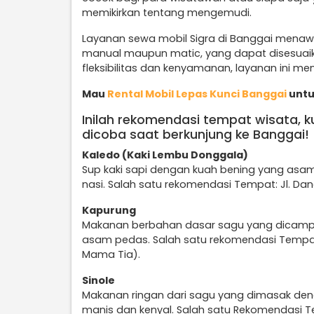
memikirkan tentang mengemudi.
Layanan sewa mobil Sigra di Banggai menawa
manual maupun matic, yang dapat disesuai
fleksibilitas dan kenyamanan, layanan ini men
Mau
Rental Mobil Lepas Kunci Banggai
untuk
Inilah rekomendasi tempat wisata, ku
dicoba saat berkunjung ke Banggai!
Kaledo (Kaki Lembu Donggala)
Sup kaki sapi dengan kuah bening yang asam
nasi. Salah satu rekomendasi Tempat: Jl. Da
Kapurung
Makanan berbahan dasar sagu yang dicampu
asam pedas. Salah satu rekomendasi Tempat:
Mama Tia).
Sinole
Makanan ringan dari sagu yang dimasak den
manis dan kenyal. Salah satu Rekomendasi Te