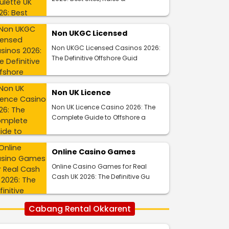
Non UKGC Licensed
Non UKGC Licensed Casinos 2026:
The Definitive Offshore Guid
Non UK Licence
Non UK Licence Casino 2026: The
Complete Guide to Offshore a
Online Casino Games
Online Casino Games for Real
Cash UK 2026: The Definitive Gu
Cabang Rental Okkarent