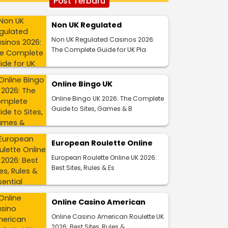
Post Terbaru
Non UK Regulated
Non UK Regulated Casinos 2026:
The Complete Guide for UK Pla
Online Bingo UK
Online Bingo UK 2026: The Complete
Guide to Sites, Games & B
European Roulette Online
European Roulette Online UK 2026:
Best Sites, Rules & Es
Online Casino American
Online Casino American Roulette UK
2026: Best Sites, Rules &