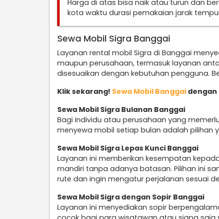
Harga di atas bisa naik atau turun dan b
kota waktu durasi pemakaian jarak temp
Sewa Mobil Sigra Banggai
Layanan rental mobil Sigra di Banggai menyed
maupun perusahaan, termasuk layanan anta
disesuaikan dengan kebutuhan pengguna. Ber
Klik sekarang!
Sewa Mobil Banggai
dengan h
Sewa Mobil Sigra Bulanan Banggai
Bagi individu atau perusahaan yang memerlu
menyewa mobil setiap bulan adalah pilihan y
Sewa Mobil Sigra Lepas Kunci Banggai
Layanan ini memberikan kesempatan kepad
mandiri tanpa adanya batasan. Pilihan ini 
rute dan ingin mengatur perjalanan sesuai d
Sewa Mobil Sigra dengan Sopir Banggai
Layanan ini menyediakan sopir berpengalam
cocok bagi para wisatawan atau siapa saja 