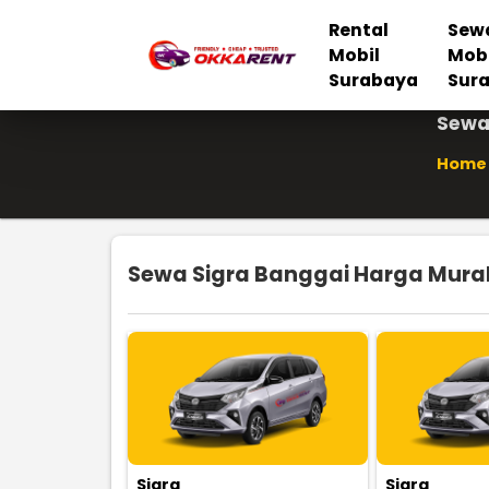
Rental
Sew
Mobil
Mob
Surabaya
Sur
Sewa
Home
Sewa Sigra Banggai Harga Murah
Sigra
Sigra