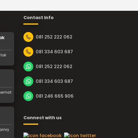
Contact Info
081 252 222 062
ak
081 334 603 687
ntuk
081 252 222 062
081 334 603 687
n hemat
081 246 665 906
Connect with us
Camry