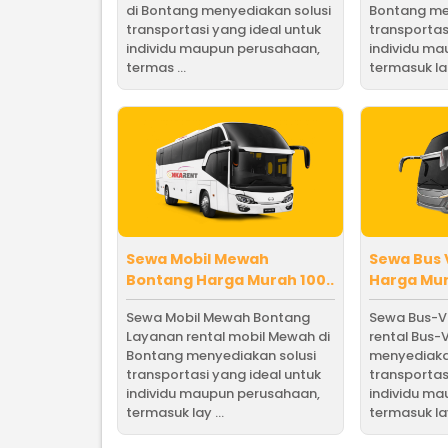
di Bontang menyediakan solusi
Bontang me
transportasi yang ideal untuk
transportas
individu maupun perusahaan,
individu m
termas ...
termasuk la .
Sewa Mobil Mewah
Sewa Bus 
Bontang Harga Murah 100..
Harga Mur
Sewa Mobil Mewah Bontang
Sewa Bus-V
Layanan rental mobil Mewah di
rental Bus-
Bontang menyediakan solusi
menyediaka
transportasi yang ideal untuk
transportas
individu maupun perusahaan,
individu m
termasuk lay ...
termasuk la