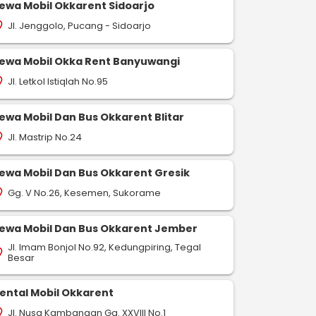
ewa Mobil Okkarent Sidoarjo
Jl. Jenggolo, Pucang - Sidoarjo
on_on
ewa Mobil Okka Rent Banyuwangi
Jl. Letkol Istiqlah No.95
on_on
ewa Mobil Dan Bus Okkarent Blitar
Jl. Mastrip No.24
on_on
ewa Mobil Dan Bus Okkarent Gresik
Gg. V No.26, Kesemen, Sukorame
on_on
ewa Mobil Dan Bus Okkarent Jember
Jl. Imam Bonjol No.92, Kedungpiring, Tegal
on_on
Besar
ental Mobil Okkarent
Jl. Nusa Kambangan Gg. XXVIII No.1
on_on