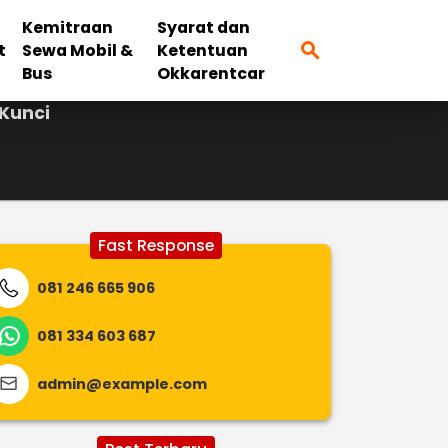
Kemitraan
Syarat dan
search
t
Sewa Mobil &
Ketentuan
Bus
Okkarentcar
 Kunci
Fast Response
081 246 665 906
081 334 603 687
admin@example.com