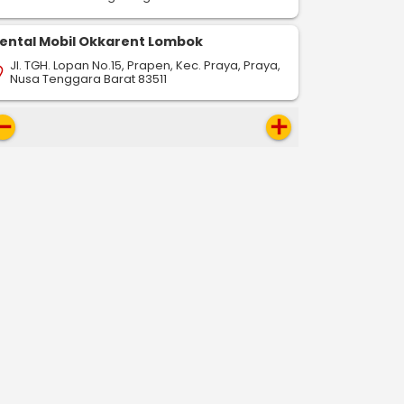
ental Mobil Okkarent Lombok
Jl. TGH. Lopan No.15, Prapen, Kec. Praya, Praya,
on_on
Nusa Tenggara Barat 83511
move
add
-
-
_drop
pin_drop
pin_drop
Bontang
Tarakan
Bontang
Samarinda
Bontang
781 km
117 km
222 km
ap
map
map