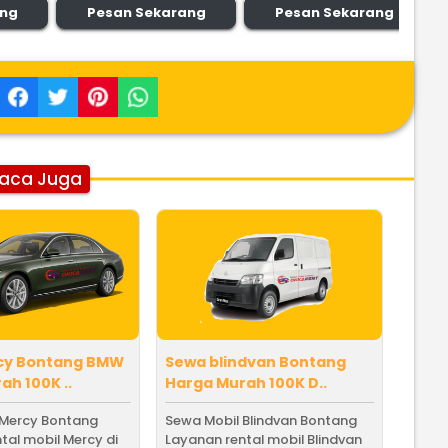
ang
Pesan Sekarang
Pesan Sekarang
aca Juga
cy Bontang BMW
Sewa blindvan Bontang
ah 100K ..
Harga Murah 100K D..
 Mercy Bontang
Sewa Mobil Blindvan Bontang
tal mobil Mercy di
Layanan rental mobil Blindvan