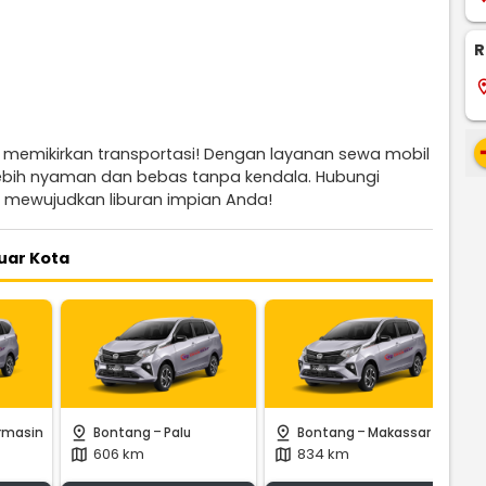
R
locati
re
t memikirkan transportasi! Dengan layanan sewa mobil
 lebih nyaman dan bebas tanpa kendala. Hubungi
 mewujudkan liburan impian Anda!
uar Kota
-
-
pin_drop
pin_drop
pin
rmasin
Bontang
Palu
Bontang
Makassar
606 km
834 km
map
map
m