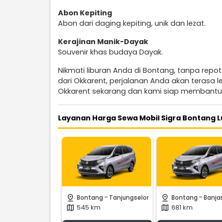
Abon Kepiting
Abon dari daging kepiting, unik dan lezat.
Kerajinan Manik-Dayak
Souvenir khas budaya Dayak.
Nikmati liburan Anda di Bontang, tanpa repo
dari Okkarent, perjalanan Anda akan terasa
Okkarent sekarang dan kami siap membantu
Layanan Harga Sewa Mobil Sigra Bontang L
-
-
pin_drop
pin_drop
Bontang
Tanjungselor
Bontang
Banja
545 km
681 km
map
map