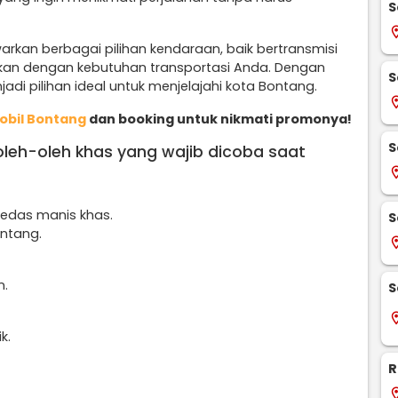
S
locati
rkan berbagai pilihan kendaraan, baik bertransmisi
kan dengan kebutuhan transportasi Anda. Dengan
S
jadi pilihan ideal untuk menjelajahi kota Bontang.
locati
obil Bontang
dan booking untuk nikmati promonya!
S
 oleh-oleh khas yang wajib dicoba saat
locati
edas manis khas.
S
ntang.
locati
n.
S
locati
k.
R
locati