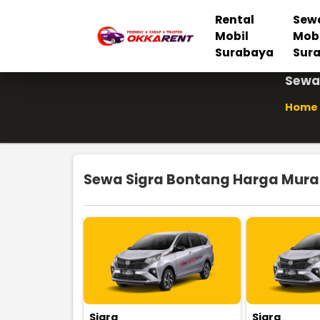
Rental
Sew
Mobil
Mob
Surabaya
Sur
Sewa 
Home
Sewa Sigra Bontang Harga Murah
Sigra
Sigra