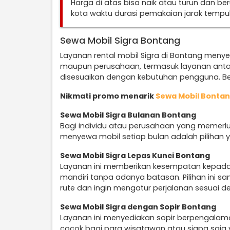
Harga di atas bisa naik atau turun dan b
kota waktu durasi pemakaian jarak temp
Sewa Mobil Sigra Bontang
Layanan rental mobil Sigra di Bontang menyed
maupun perusahaan, termasuk layanan anta
disesuaikan dengan kebutuhan pengguna. Ber
Nikmati promo menarik
Sewa Mobil Bonta
Sewa Mobil Sigra Bulanan Bontang
Bagi individu atau perusahaan yang memerlu
menyewa mobil setiap bulan adalah pilihan y
Sewa Mobil Sigra Lepas Kunci Bontang
Layanan ini memberikan kesempatan kepad
mandiri tanpa adanya batasan. Pilihan ini 
rute dan ingin mengatur perjalanan sesuai d
Sewa Mobil Sigra dengan Sopir Bontang
Layanan ini menyediakan sopir berpengalam
cocok bagi para wisatawan atau siapa saja 