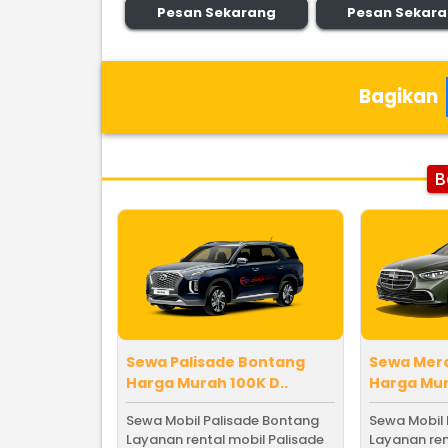
Pesan Sekarang
Pesan Sekar
Bagikan
B
Sewa Palisade Bontang
Sewa Mer
Harga Murah 100K D..
Harga Mur
Sewa Mobil Palisade Bontang
Sewa Mobil
Layanan rental mobil Palisade
Layanan ren