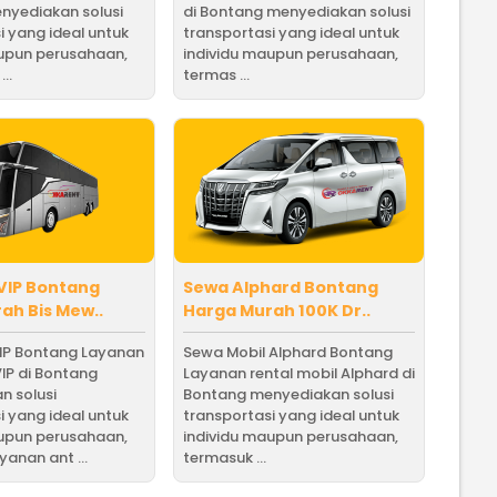
nyediakan solusi
di Bontang menyediakan solusi
i yang ideal untuk
transportasi yang ideal untuk
aupun perusahaan,
individu maupun perusahaan,
..
termas ...
VIP Bontang
Sewa Alphard Bontang
ah Bis Mew..
Harga Murah 100K Dr..
IP Bontang Layanan
Sewa Mobil Alphard Bontang
VIP di Bontang
Layanan rental mobil Alphard di
n solusi
Bontang menyediakan solusi
i yang ideal untuk
transportasi yang ideal untuk
aupun perusahaan,
individu maupun perusahaan,
yanan ant ...
termasuk ...