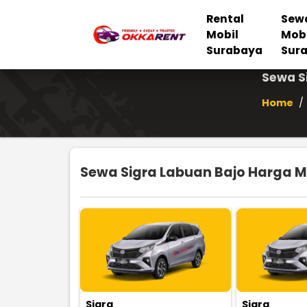
Rental
Sew
Mobil
Mob
Surabaya
Sur
Sewa S
Home
/
Sewa Sigra Labuan Bajo Harga Mu
Sigra
Sigra