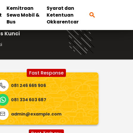
Kemitraan
Syarat dan
search
t
Sewa Mobil &
Ketentuan
Bus
Okkarentcar
s Kunci
i
Fast Response
081 246 665 906
081 334 603 687
admin@example.com