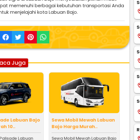
S
apat memenuhi berbagai kebutuhan transportasi Anda
locati
ntuk menjelajahi kota Labuan Bajo.
S
locati
S
locati
aca Juga
S
locati
S
locati
sade Labuan Bajo
Sewa Mobil Mewah Labuan
ah 10..
Bajo Harga Murah..
R
Palisade Labuan
Sewa Mobil Mewah Labuan Bajo
locati