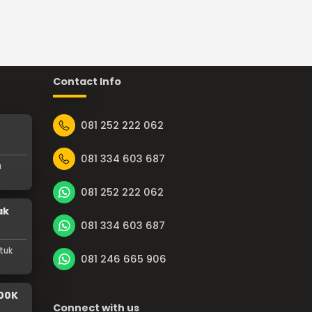
Contact Info
081 252 222 062
081 334 603 687
a
081 252 222 062
ak
081 334 603 687
tuk
081 246 665 906
100K
Connect with us