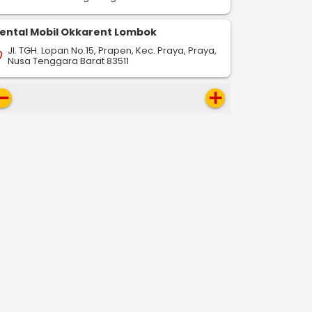
ental Mobil Okkarent Lombok
Jl. TGH. Lopan No.15, Prapen, Kec. Praya, Praya,
on_on
Nusa Tenggara Barat 83511
move
add