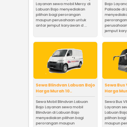
Layanan sewa mobil Mercy di
Bajo Layan
Labuan Bajo menyediakan
Palisade di
pilihan bagi perorangan
menyediakan
maupun perusahaan untuk
peroranga
antar jemput karyawan d ...
perusahaan
jemput kary 
Sewa Blindvan Labuan Bajo
Sewa Bus 
Harga Murah 10..
Harga Mur
Sewa Mobil Blindvan Labuan
Sewa Bus VI
Bajo Layanan sewa mobil
Layanan sew
Blindvan di Labuan Bajo
Labuan Baj
menyediakan pilihan bagi
pilihan bag
perorangan maupun
maupun per