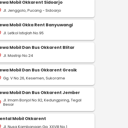
ewa Mobil Okkarent Sidoarjo
Jl. Jenggolo, Pucang - Sidoarjo
on_on
ewa Mobil Okka Rent Banyuwangi
Jl. Letkol Istiqlah No.95
on_on
ewa Mobil Dan Bus Okkarent Blitar
Jl. Mastrip No.24
on_on
ewa Mobil Dan Bus Okkarent Gresik
Gg. V No.26, Kesemen, Sukorame
on_on
ewa Mobil Dan Bus Okkarent Jember
Jl. Imam Bonjol No.92, Kedungpiring, Tegal
on_on
Besar
ental Mobil Okkarent
Jl. Nusa Kambangan Gg. XXVIII No.1
on_on