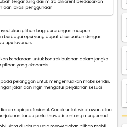
erubah tergantung dari mitra okkarent berdasarkan
uh dan lokasi penggunaan
enyediakan pilihan bagi perorangan maupun
n berbagai opsi yang dapat disesuaikan dengan
a tipe layanan:
ukan kendaraan untuk kontrak bulanan dalam jangka
 pilihan yang ekonomis.
epada pelanggan untuk mengemudikan mobil sendiri.
engan jalan dan ingin mengatur perjalanan sesuai
o
diakan sopir profesional. Cocok untuk wisatawan atau
perjalanan tanpa perlu khawatir tentang mengemudi.
bil Sigra di Labuan Bajo menyediakan pilihan mobil