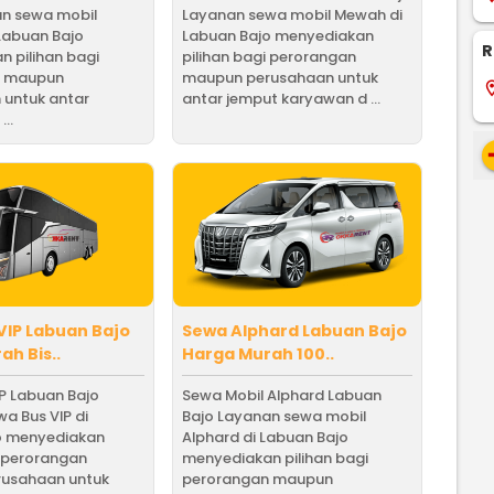
an sewa mobil
Layanan sewa mobil Mewah di
 Labuan Bajo
Labuan Bajo menyediakan
R
 pilihan bagi
pilihan bagi perorangan
n maupun
maupun perusahaan untuk
locati
 untuk antar
antar jemput karyawan d ...
...
re
VIP Labuan Bajo
Sewa Alphard Labuan Bajo
ah Bis..
Harga Murah 100..
P Labuan Bajo
Sewa Mobil Alphard Labuan
a Bus VIP di
Bajo Layanan sewa mobil
o menyediakan
Alphard di Labuan Bajo
i perorangan
menyediakan pilihan bagi
usahaan untuk
perorangan maupun