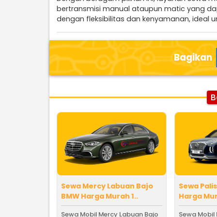
bertransmisi manual ataupun matic yang d
dengan fleksibilitas dan kenyamanan, ideal u
Bagikan
B
Sewa Mercy Labuan Bajo
Sewa Pali
BMW Harga Murah 1..
Harga Mur
Sewa Mobil Mercy Labuan Bajo
Sewa Mobil 