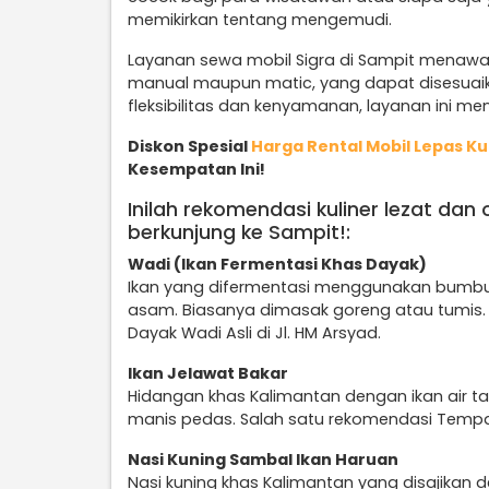
memikirkan tentang mengemudi.
Layanan sewa mobil Sigra di Sampit menawark
manual maupun matic, yang dapat disesuai
fleksibilitas dan kenyamanan, layanan ini men
Diskon Spesial
Harga Rental Mobil Lepas Ku
Kesempatan Ini!
Inilah rekomendasi kuliner lezat dan
berkunjung ke Sampit!:
Wadi (Ikan Fermentasi Khas Dayak)
Ikan yang difermentasi menggunakan bumbu 
asam. Biasanya dimasak goreng atau tumis
Dayak Wadi Asli di Jl. HM Arsyad.
Ikan Jelawat Bakar
Hidangan khas Kalimantan dengan ikan air
manis pedas. Salah satu rekomendasi Tempat
Nasi Kuning Sambal Ikan Haruan
Nasi kuning khas Kalimantan yang disajikan 