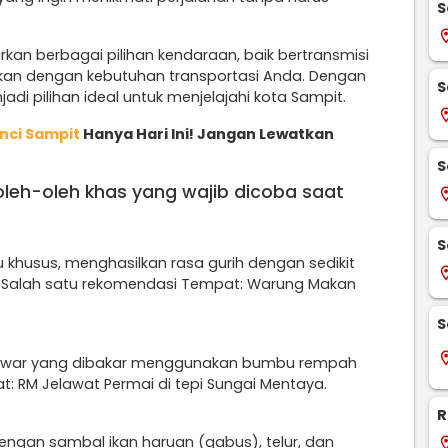
S
locati
an berbagai pilihan kendaraan, baik bertransmisi
kan dengan kebutuhan transportasi Anda. Dengan
S
jadi pilihan ideal untuk menjelajahi kota Sampit.
locati
nci Sampit
Hanya Hari Ini! Jangan Lewatkan
S
 oleh-oleh khas yang wajib dicoba saat
locati
S
khusus, menghasilkan rasa gurih dengan sedikit
locati
. Salah satu rekomendasi Tempat: Warung Makan
S
locati
 tawar yang dibakar menggunakan bumbu rempah
: RM Jelawat Permai di tepi Sungai Mentaya.
R
dengan sambal ikan haruan (gabus), telur, dan
locati