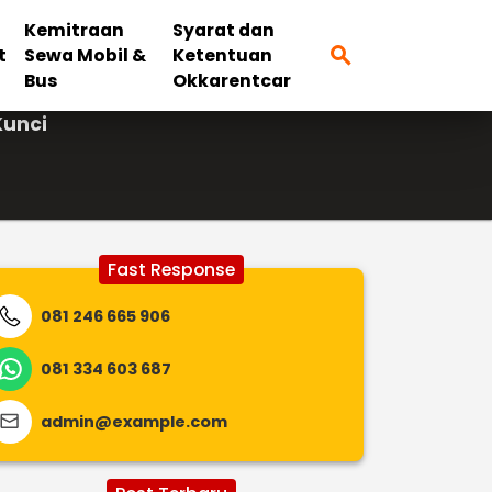
Kemitraan
Syarat dan
search
t
Sewa Mobil &
Ketentuan
Bus
Okkarentcar
Kunci
Fast Response
081 246 665 906
081 334 603 687
admin@example.com