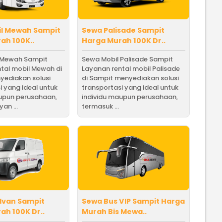
l Mewah Sampit
Sewa Palisade Sampit
ah 100K..
Harga Murah 100K Dr..
 Mewah Sampit
Sewa Mobil Palisade Sampit
tal mobil Mewah di
Layanan rental mobil Palisade
yediakan solusi
di Sampit menyediakan solusi
i yang ideal untuk
transportasi yang ideal untuk
aupun perusahaan,
individu maupun perusahaan,
an ...
termasuk ...
dvan Sampit
Sewa Bus VIP Sampit Harga
ah 100K Dr..
Murah Bis Mewa..