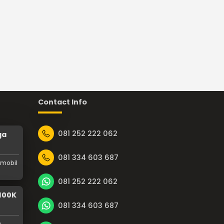
Contact Info
081 252 222 062
ga
081 334 603 687
 mobil
081 252 222 062
100K
081 334 603 687
n