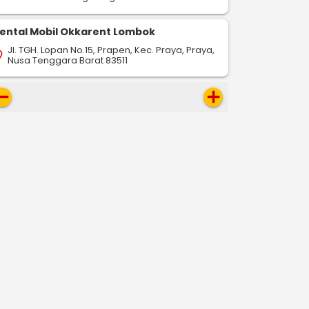
ental Mobil Okkarent Lombok
Jl. TGH. Lopan No.15, Prapen, Kec. Praya, Praya,
on_on
Nusa Tenggara Barat 83511
move
add