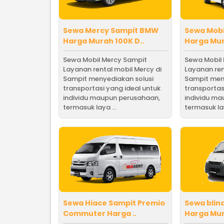
Sewa Mercy Sampit BMW
Sewa Mobi
Harga Murah 100K D..
Harga Mur
Sewa Mobil Mercy Sampit
Sewa Mobil
Layanan rental mobil Mercy di
Layanan ren
Sampit menyediakan solusi
Sampit men
transportasi yang ideal untuk
transportas
individu maupun perusahaan,
individu m
termasuk laya ...
termasuk lay
Sewa Hiace Sampit Premio
Sewa blin
Commuter Harga ..
Harga Mur