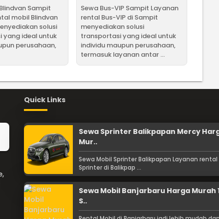
Blindvan Sampit
Sewa Bus-VIP Sampit Layanan
tal mobil Blindvan
rental Bus-VIP di Sampit
enyediakan solusi
menyediakan solusi
i yang ideal untuk
transportasi yang ideal untuk
aupun perusahaan,
individu maupun perusahaan,
termasuk layanan antar ...
Quick Links
Sewa Sprinter Balikpapan Mercy Har
Mur..
Sewa Mobil Sprinter Balikpapan Layanan rental
Sprinter di Balikpap ...
e,
Sewa Mobil Banjarbaru Harga Murah 
S..
Rental Mobil di Banjarbaru jadi lebih mudah da