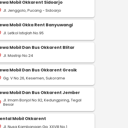
ewa Mobil Okkarent Sidoarjo
Jl. Jenggolo, Pucang - Sidoarjo
on_on
ewa Mobil Okka Rent Banyuwangi
Jl. Letkol Istiqlah No.95
on_on
ewa Mobil Dan Bus Okkarent Blitar
Jl. Mastrip No.24
on_on
ewa Mobil Dan Bus Okkarent Gresik
Gg. V No.26, Kesemen, Sukorame
on_on
ewa Mobil Dan Bus Okkarent Jember
Jl. Imam Bonjol No.92, Kedungpiring, Tegal
on_on
Besar
ental Mobil Okkarent
Jl. Nusa Kambangan Gg. XXVIII No.1
on_on