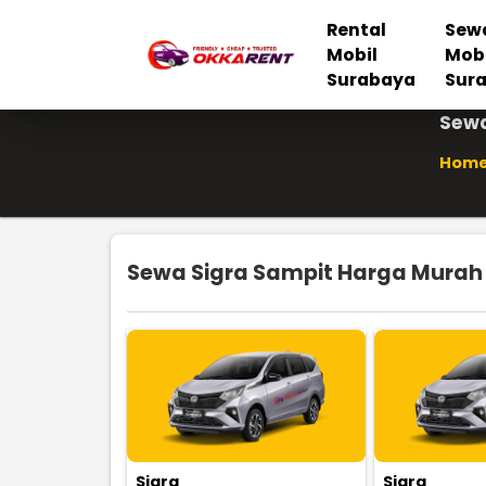
Rental
Sew
Mobil
Mob
Surabaya
Sur
Sewa
Hom
Sewa Sigra Sampit Harga Murah 1
Sigra
Sigra