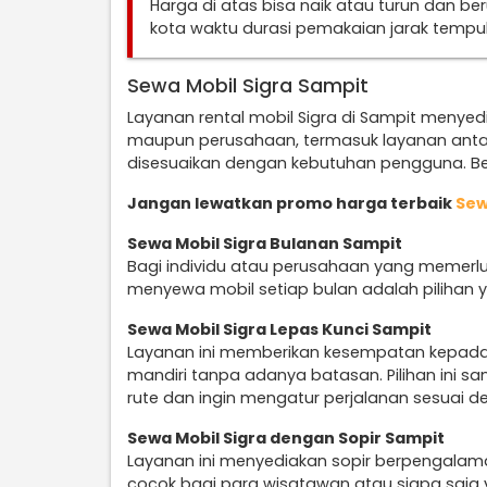
Harga di atas bisa naik atau turun dan b
kota waktu durasi pemakaian jarak temp
Sewa Mobil Sigra Sampit
Layanan rental mobil Sigra di Sampit menyedia
maupun perusahaan, termasuk layanan anta
disesuaikan dengan kebutuhan pengguna. Ber
Jangan lewatkan promo harga terbaik
Sew
Sewa Mobil Sigra Bulanan Sampit
Bagi individu atau perusahaan yang memerlu
menyewa mobil setiap bulan adalah pilihan y
Sewa Mobil Sigra Lepas Kunci Sampit
Layanan ini memberikan kesempatan kepad
mandiri tanpa adanya batasan. Pilihan ini 
rute dan ingin mengatur perjalanan sesuai d
Sewa Mobil Sigra dengan Sopir Sampit
Layanan ini menyediakan sopir berpengalam
cocok bagi para wisatawan atau siapa saja 