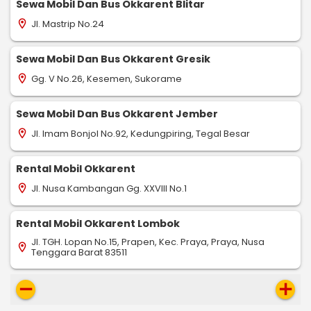
Sewa Mobil Dan Bus Okkarent Blitar
Jl. Mastrip No.24
location_on
Sewa Mobil Dan Bus Okkarent Gresik
Gg. V No.26, Kesemen, Sukorame
location_on
Sewa Mobil Dan Bus Okkarent Jember
Jl. Imam Bonjol No.92, Kedungpiring, Tegal Besar
location_on
Rental Mobil Okkarent
Jl. Nusa Kambangan Gg. XXVIII No.1
location_on
Rental Mobil Okkarent Lombok
Jl. TGH. Lopan No.15, Prapen, Kec. Praya, Praya, Nusa
location_on
Tenggara Barat 83511
remove
add