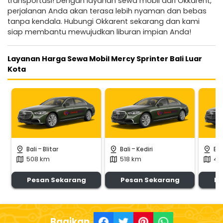
transportasi! Dengan layanan sewa mobil dari Okkarent,
perjalanan Anda akan terasa lebih nyaman dan bebas
tanpa kendala. Hubungi Okkarent sekarang dan kami
siap membantu mewujudkan liburan impian Anda!
Layanan Harga Sewa Mobil Mercy Sprinter Bali Luar
Kota
-
-
pin_drop
pin_drop
pin_drop
Bali
Blitar
Bali
Kediri
Bal
508 km
518 km
42
map
map
map
Pesan Sekarang
Pesan Sekarang
Pe
Bagikan