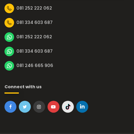
081 252 222 062
081 334 603 687
081 252 222 062
081 334 603 687
081 246 665 906
Connect with us