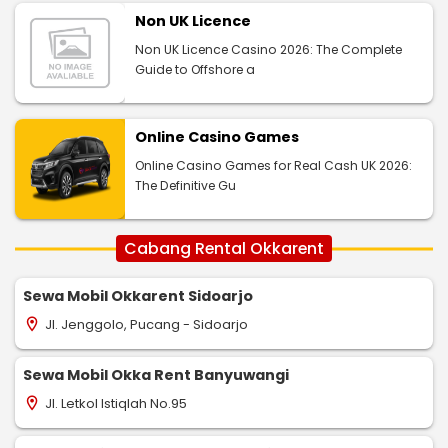
Non UK Licence
Non UK Licence Casino 2026: The Complete
Guide to Offshore a
Online Casino Games
Online Casino Games for Real Cash UK 2026:
The Definitive Gu
Cabang Rental Okkarent
Sewa Mobil Okkarent Sidoarjo
Jl. Jenggolo, Pucang - Sidoarjo
location_on
Sewa Mobil Okka Rent Banyuwangi
Jl. Letkol Istiqlah No.95
location_on