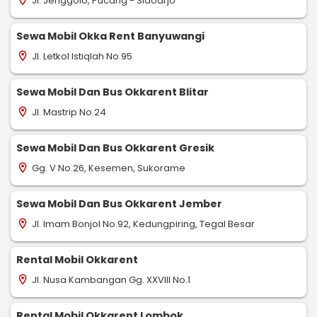
Jl. Jenggolo, Pucang - Sidoarjo
location_on
Sewa Mobil Okka Rent Banyuwangi
Jl. Letkol Istiqlah No.95
location_on
Sewa Mobil Dan Bus Okkarent Blitar
Jl. Mastrip No.24
location_on
Sewa Mobil Dan Bus Okkarent Gresik
Gg. V No.26, Kesemen, Sukorame
location_on
Sewa Mobil Dan Bus Okkarent Jember
Jl. Imam Bonjol No.92, Kedungpiring, Tegal Besar
location_on
Rental Mobil Okkarent
Jl. Nusa Kambangan Gg. XXVIII No.1
location_on
Rental Mobil Okkarent Lombok