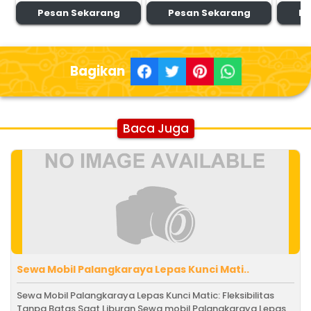
Pesan Sekarang
Pesan Sekarang
Pe
Bagikan
Baca Juga
Sewa Mobil Palangkaraya Lepas Kunci Mati..
Sewa Mobil Palangkaraya Lepas Kunci Matic: Fleksibilitas
Tanpa Batas Saat Liburan Sewa mobil Palangkaraya Lepas