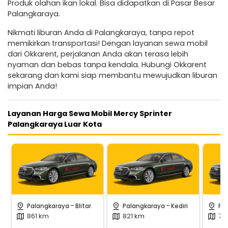
Produk olahan ikan lokal. Bisa didapatkan di Pasar Besar
Palangkaraya.
Nikmati liburan Anda di Palangkaraya, tanpa repot
memikirkan transportasi! Dengan layanan sewa mobil
dari Okkarent, perjalanan Anda akan terasa lebih
nyaman dan bebas tanpa kendala. Hubungi Okkarent
sekarang dan kami siap membantu mewujudkan liburan
impian Anda!
Layanan Harga Sewa Mobil Mercy Sprinter
Palangkaraya Luar Kota
-
-
pin_drop
pin_drop
pin_drop
Palangkaraya
Blitar
Palangkaraya
Kediri
Pa
861 km
821 km
79
map
map
map