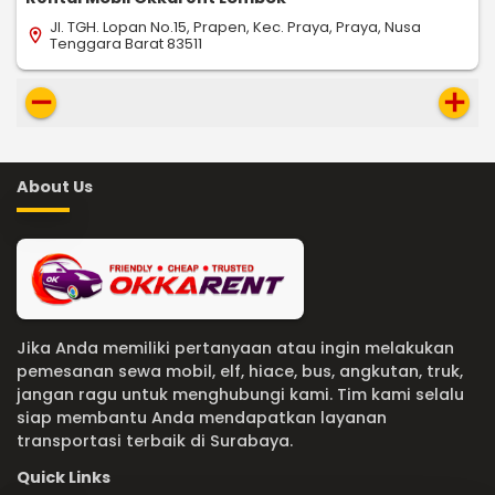
Jl. TGH. Lopan No.15, Prapen, Kec. Praya, Praya, Nusa
location_on
Tenggara Barat 83511
remove
add
About Us
Jika Anda memiliki pertanyaan atau ingin melakukan
pemesanan sewa mobil, elf, hiace, bus, angkutan, truk,
jangan ragu untuk menghubungi kami. Tim kami selalu
siap membantu Anda mendapatkan layanan
transportasi terbaik di Surabaya.
Quick Links