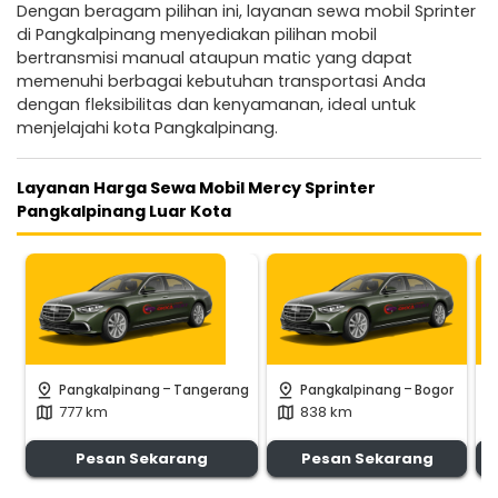
Dengan beragam pilihan ini, layanan sewa mobil Sprinter
di Pangkalpinang menyediakan pilihan mobil
bertransmisi manual ataupun matic yang dapat
memenuhi berbagai kebutuhan transportasi Anda
dengan fleksibilitas dan kenyamanan, ideal untuk
menjelajahi kota Pangkalpinang.
Layanan Harga Sewa Mobil Mercy Sprinter
Pangkalpinang Luar Kota
-
-
pin_drop
pin_drop
pin_d
Pangkalpinang
Tangerang
Pangkalpinang
Bogor
777 km
838 km
map
map
ma
Pesan Sekarang
Pesan Sekarang