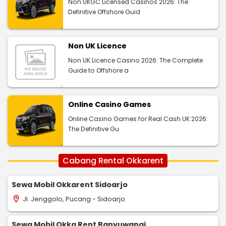
Non UKGC Licensed Casinos 2026: The
Definitive Offshore Guid
Non UK Licence
Non UK Licence Casino 2026: The Complete
Guide to Offshore a
Online Casino Games
Online Casino Games for Real Cash UK 2026:
The Definitive Gu
Cabang Rental Okkarent
Sewa Mobil Okkarent Sidoarjo
Jl. Jenggolo, Pucang - Sidoarjo
location_on
Sewa Mobil Okka Rent Banyuwangi