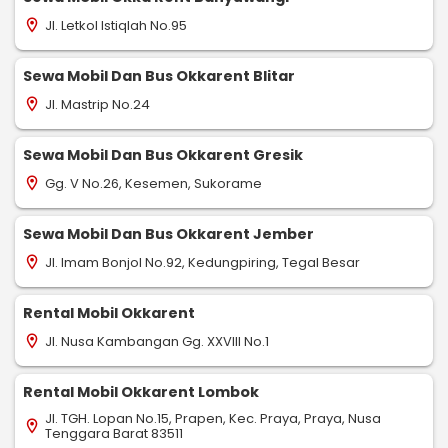
Jl. Letkol Istiqlah No.95
location_on
Sewa Mobil Dan Bus Okkarent Blitar
Jl. Mastrip No.24
location_on
Sewa Mobil Dan Bus Okkarent Gresik
Gg. V No.26, Kesemen, Sukorame
location_on
Sewa Mobil Dan Bus Okkarent Jember
Jl. Imam Bonjol No.92, Kedungpiring, Tegal Besar
location_on
Rental Mobil Okkarent
Jl. Nusa Kambangan Gg. XXVIII No.1
location_on
Rental Mobil Okkarent Lombok
Jl. TGH. Lopan No.15, Prapen, Kec. Praya, Praya, Nusa
location_on
Tenggara Barat 83511