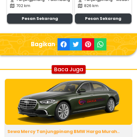
702 km
826 km
map
map
Pesan Sekarang
Pesan Sekarang
Bagikan
Baca Juga
Sewa Mercy Tanjungpinang BMW Harga Murah..