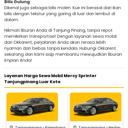
Bilis Gulung
Dikenal juga sebagai bilis molen. Kue ini berasal dari ikan
bilis dengan tekstur yang garing di luar dan lembut di
dalam.
Nikmati liburan Anda di Tanjung Pinang, tanpa repot
memikirkan transportasi! Dengan layanan sewa mobil
dari Okkarent, perjalanan Anda akan terasa lebih
nyaman dan bebas tanpa kendala. Hubungi Okkarent
sekarang dan kami siap membantu mewujudkan liburan
impian Anda!
Layanan Harga Sewa Mobil Mercy Sprinter
Tanjungpinang Luar Kota
-
-
pin_drop
pin_drop
Tanjungpinang
Palembang
Tanjungpinang
Medan