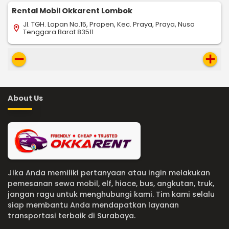
Rental Mobil Okkarent Lombok
Jl. TGH. Lopan No.15, Prapen, Kec. Praya, Praya, Nusa
location_on
Tenggara Barat 83511
remove
add
About Us
Jika Anda memiliki pertanyaan atau ingin melakukan
pemesanan sewa mobil, elf, hiace, bus, angkutan, truk,
jangan ragu untuk menghubungi kami. Tim kami selalu
siap membantu Anda mendapatkan layanan
transportasi terbaik di Surabaya.