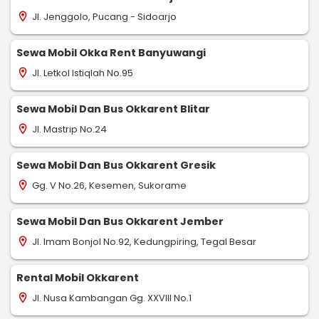
Jl. Jenggolo, Pucang - Sidoarjo
location_on
Sewa Mobil Okka Rent Banyuwangi
Jl. Letkol Istiqlah No.95
location_on
Sewa Mobil Dan Bus Okkarent Blitar
Jl. Mastrip No.24
location_on
Sewa Mobil Dan Bus Okkarent Gresik
Gg. V No.26, Kesemen, Sukorame
location_on
Sewa Mobil Dan Bus Okkarent Jember
Jl. Imam Bonjol No.92, Kedungpiring, Tegal Besar
location_on
Rental Mobil Okkarent
Jl. Nusa Kambangan Gg. XXVIII No.1
location_on