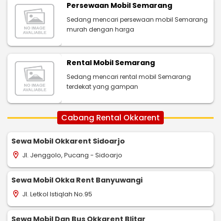
Persewaan Mobil Semarang
Sedang mencari persewaan mobil Semarang
murah dengan harga
Rental Mobil Semarang
Sedang mencari rental mobil Semarang
terdekat yang gampan
Cabang Rental Okkarent
Sewa Mobil Okkarent Sidoarjo
Jl. Jenggolo, Pucang - Sidoarjo
location_on
Sewa Mobil Okka Rent Banyuwangi
Jl. Letkol Istiqlah No.95
location_on
Sewa Mobil Dan Bus Okkarent Blitar