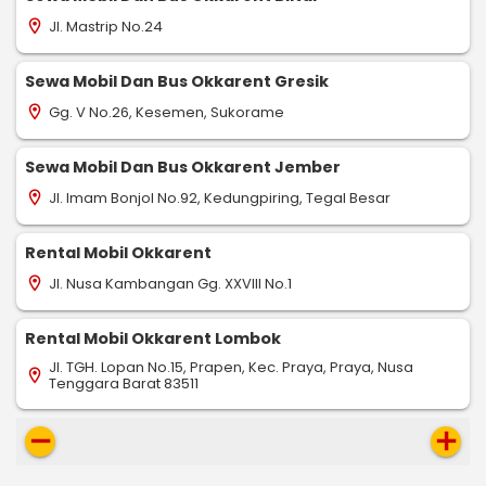
Jl. Mastrip No.24
location_on
Sewa Mobil Dan Bus Okkarent Gresik
Gg. V No.26, Kesemen, Sukorame
location_on
Sewa Mobil Dan Bus Okkarent Jember
Jl. Imam Bonjol No.92, Kedungpiring, Tegal Besar
location_on
Rental Mobil Okkarent
Jl. Nusa Kambangan Gg. XXVIII No.1
location_on
Rental Mobil Okkarent Lombok
Jl. TGH. Lopan No.15, Prapen, Kec. Praya, Praya, Nusa
location_on
Tenggara Barat 83511
remove
add